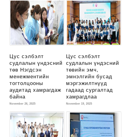
Цус сэлбэлт
Цус сэлбэлт
судлалын үндэсний
судлалын үндэсний
төв Нэгдсэн
төвийн эмч,
менежментийн
эмнэлгийн бусад
тогтолцооны
мэргэжилтнүүд
аудитад хамрагдаж
гадаад сургалтад
байна
хамрагдлаа
November 26, 2025
November 19, 2025