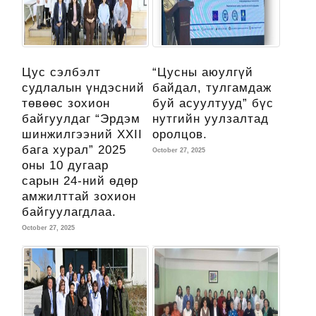
Цус сэлбэлт
“Цусны аюулгүй
судлалын үндэсний
байдал, тулгамдаж
төвөөс зохион
буй асуултууд” бүс
байгуулдаг “Эрдэм
нутгийн уулзалтад
шинжилгээний XXII
оролцов.
бага хурал” 2025
October 27, 2025
оны 10 дугаар
сарын 24-ний өдөр
амжилттай зохион
байгуулагдлаа.
October 27, 2025