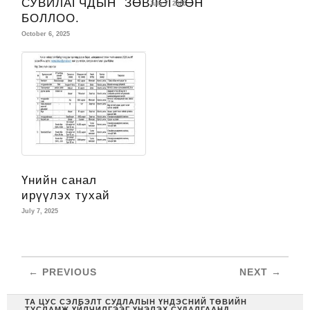
СУВИЛАГЧДЫН ЗӨВЛӨГӨӨН
July 7, 2025
БОЛЛОО.
October 6, 2025
Үнийн санал
ирүүлэх тухай
July 7, 2025
← PREVIOUS
NEXT →
ТА ЦУС СЭЛБЭЛТ СУДЛАЛЫН ҮНДЭСНИЙ ТӨВИЙН
ТУСЛАМЖ ҮЙЛЧИЛГЭЭГ ҮНЭЛЭХ СУДАЛГААНД