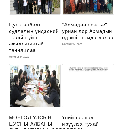
Цус сэлбэлт
“Ахмадаа сонсье”
судлалын үндэсний
уриан дор Ахмадын
төвийн үйл
өдрийг тэмдэглэлээ
ажиллагаатай
October 6, 2025
танилцлаа
October 9, 2025
МОНГОЛ УЛСЫН
Үнийн санал
ЦУСНЫ АЛБАНЫ
ирүүлэх тухай