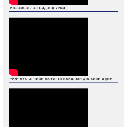
ИНЭЭМСЭГЛЭЛ БИДЭНД УРАМ
ҮЙЛЧЛҮҮЛЭГЧИЙН АЮУЛГҮЙ БАЙДЛЫН ДЭЛХИЙН ӨДӨР