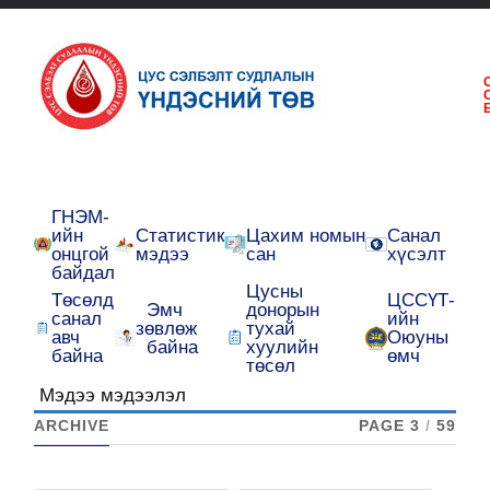
ГНЭМ-
ийн
Статистик
Цахим номын
Санал
онцгой
мэдээ
сан
хүсэлт
байдал
Цусны
Төсөлд
ЦССҮТ-
Эмч
донорын
санал
ийн
зөвлөж
тухай
авч
Оюуны
байна
хуулийн
байна
өмч
төсөл
Мэдээ мэдээлэл
ARCHIVE
PAGE 3
/
59