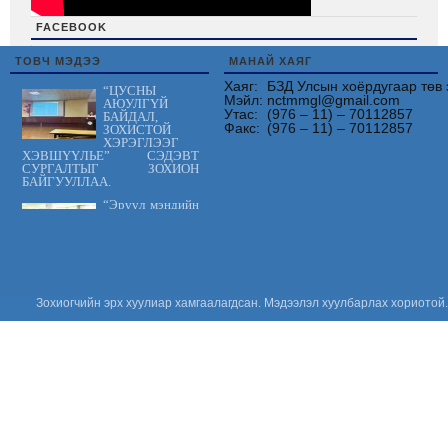
FACEBOOK
friv
ТОВЧ МЭДЭЭ
МАНАЙ ХАЯГ
Хаяг:
БЗД Улсын хоёрдугаар төв 
“ЦУСНЫ
Мэйл:
nctmmgl@gmail.com
АЮУЛГҮЙ
Утас:
(976 – 11) – 70112857
БАЙДАЛ,
Факс:
(976 – 11) – 70112857
ЗОХИСТОЙ
ХЭРЭГЛЭЭГ
ХЭВШҮҮЛЬЕ” СЭДЭВТ
СУРГАЛТЫГ ЗОХИОН
БАЙГУУЛЛАА.
“Эрүүл мэндийн
үйлчилгээнд
тавих шаардлага
MNS 7014:2023
стандарт” сэдэвт
сургалтыг зохион байгууллаа.
“Цус сэлбэлт
Зохиогчийн эрх хуулиар хамгаалагдсан. Мэдээлэл хуулбарлах хориотой.
судлалын
салбарын
Үндэсний
зөвлөгөөн 2026”
амжилттай зохион
байгуулагдлаа.
Сонсгол
хамгаалах
дэлхийн өдөр
2026: Хүүхдийн
сонсголыг