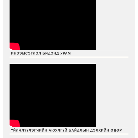
ИНЭЭМСЭГЛЭЛ БИДЭНД УРАМ
ҮЙЛЧЛҮҮЛЭГЧИЙН АЮУЛГҮЙ БАЙДЛЫН ДЭЛХИЙН ӨДӨР