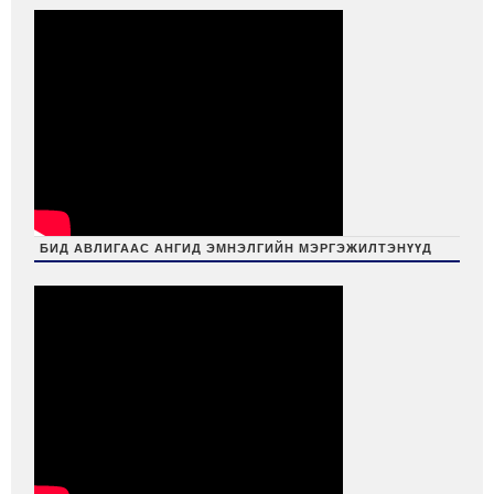
БИД АВЛИГААС АНГИД ЭМНЭЛГИЙН МЭРГЭЖИЛТЭНҮҮД