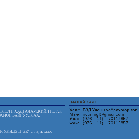
МАНАЙ ХАЯГ
Хаяг:
БЗД Улсын хоёрдугаар төв 
ӨТЛӨЛТ, ХАДГАЛАМЖИЙН НЭГЖ
Мэйл:
nctmmgl@gmail.com
ОХИОН БАЙГУУЛЛАА.
Утас:
(976 – 11) – 70112857
Факс:
(976 – 11) – 70112857
АН ХҮНДЭТГЭЕ” аянд нэгдлээ