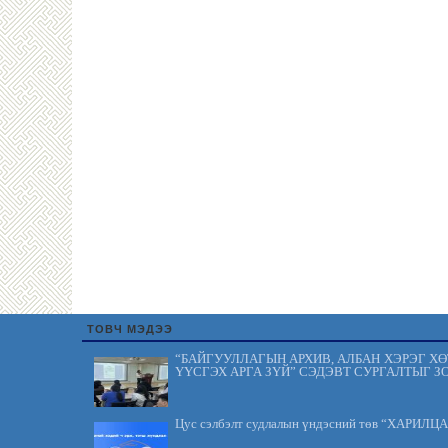
ТОВЧ МЭДЭЭ
“БАЙГУУЛЛАГЫН АРХИВ, АЛБАН ХЭРЭГ Х
ҮҮСГЭХ АРГА ЗҮЙ” СЭДЭВТ СУРГАЛТЫГ З
Цус сэлбэлт судлалын үндэсний төв “ХАРИЛЦ