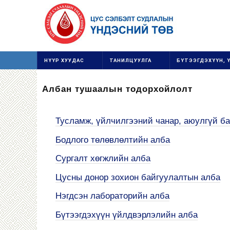
НҮҮР ХУУДАС
ТАНИЛЦУУЛГА
БҮТЭЭГДЭХҮҮН, 
Албан тушаалын тодорхойлолт
Тусламж, үйлчилгээний чанар, аюулгүй б
Бодлого төлөвлөлтийн алба
Сургалт хөгжлийн алба
Цусны донор зохион байгуулалтын алба
Нэгдсэн лабораторийн алба
Бүтээгдэхүүн үйлдвэрлэлийн алба