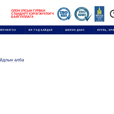
1111111111111111111111
ОЛОН УЛСЫН
ГУРВАН
СТАНДАРТ ХЭРЭГЖ
ҮҮ
ЛЭГЧ
1
БАЙГУУЛЛАГ
А
111
ҮЙЛЧИЛГЭЭ
ИЛ ТОД БАЙДАЛ
ШИЛЭН ДАНС
ХУУЛЬ, ЭРХ
айдлын алба