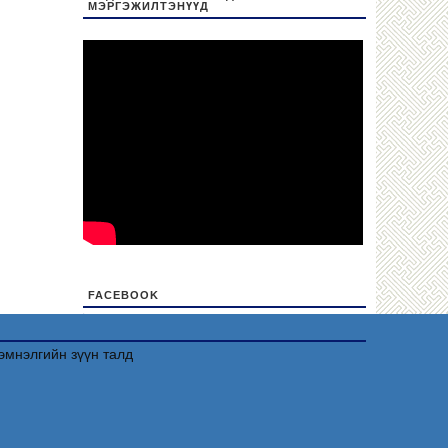
МЭРГЭЖИЛТЭНҮҮД
FACEBOOK
friv
эмнэлгийн зүүн талд