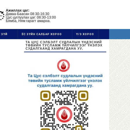
Ажиллах цаг:
Даваа-Баасан 08:30-16:30
Цус цуглуулах цаг: 08:30-13:00
Бямба, Ням гарагт амарна.
 ЗҮЙ
ЁС ЗҮЙН САЛБАР ХОРОО
Ү/Э ХОРОО
ТА ЦУС СЭЛБЭЛТ СУДЛАЛЫН ҮНДЭСНИЙ
ТӨВИЙН ТУСЛАМЖ ҮЙЛЧИЛГЭЭГ ҮНЭЛЭХ
СУДАЛГААНД ХАМРАГДАНА УУ.