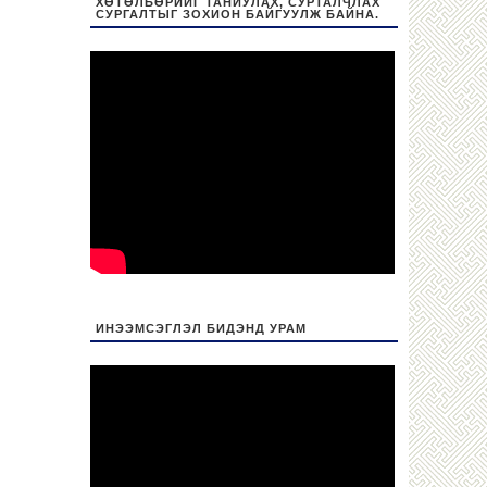
ХӨТӨЛБӨРИЙГ ТАНИУЛАХ, СУРТАЛЧЛАХ
СУРГАЛТЫГ ЗОХИОН БАЙГУУЛЖ БАЙНА.
ИНЭЭМСЭГЛЭЛ БИДЭНД УРАМ