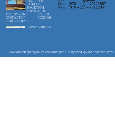
Мэйл:
nctmmgl@gmail.com
АЮУЛГҮЙ
Утас:
(976 – 11) – 70112857
БАЙДАЛ,
Факс:
(976 – 11) – 70112857
ЗОХИСТОЙ
ХЭРЭГЛЭЭГ
ХЭВШҮҮЛЬЕ” СЭДЭВТ
СУРГАЛТЫГ ЗОХИОН
БАЙГУУЛЛАА.
“Эрүүл мэндийн
үйлчилгээнд
тавих шаардлага
MNS 7014:2023
стандарт” сэдэвт
сургалтыг зохион байгууллаа.
“Цус сэлбэлт
Зохиогчийн эрх хуулиар хамгаалагдсан. Мэдээлэл хуулбарлах хориотой.
судлалын
салбарын
Үндэсний
зөвлөгөөн 2026”
амжилттай зохион
байгуулагдлаа.
Сонсгол
хамгаалах
дэлхийн өдөр
2026: Хүүхдийн
сонсголыг
хамгаалъя!
Үнийн санал
ирүүлэх тухай
Үнийн санал