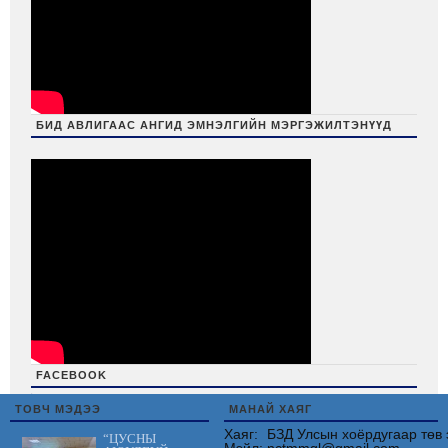
БИД АВЛИГААС АНГИД ЭМНЭЛГИЙН МЭРГЭЖИЛТЭНҮҮД
FACEBOOK
friv
ТОВЧ МЭДЭЭ
МАНАЙ ХАЯГ
Хаяг:
БЗД Улсын хоёрдугаар төв 
“ЦУСНЫ