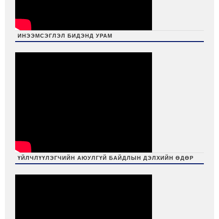
ИНЭЭМСЭГЛЭЛ БИДЭНД УРАМ
ҮЙЛЧЛҮҮЛЭГЧИЙН АЮУЛГҮЙ БАЙДЛЫН ДЭЛХИЙН ӨДӨР