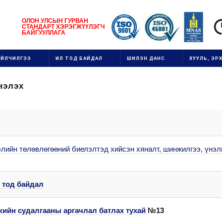
1111111111111111111111
ОЛОН УЛСЫН
ГУРВАН
СТАНДАРТ ХЭРЭГЖ
ҮҮ
ЛЭГЧ
1
БАЙГУУЛЛАГ
А
111
ҮЙЛЧИЛГЭЭ
ИЛ ТОД БАЙДАЛ
ШИЛЭН ДАНС
ХУУЛЬ, ЭРХ
нэлэх
лийн төлөвлөгөөний биелэлтэд хийсэн хяналт, шинжилгээ, үнэл
 тод байдал
жийн судалгааны аргачлал батлах тухай
№13