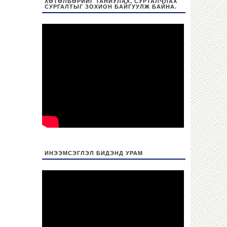
ХӨТӨЛБӨРИЙГ ТАНИУЛАХ, СУРТАЛЧЛАХ
СУРГАЛТЫГ ЗОХИОН БАЙГУУЛЖ БАЙНА.
ИНЭЭМСЭГЛЭЛ БИДЭНД УРАМ