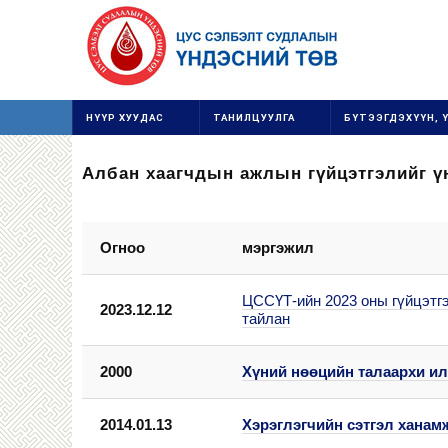
НҮҮР ХУУДАС
ТАНИЛЦУУЛГА
БҮТЭЭГДЭХҮҮН, 
Албан хаагчдын ажлын гүйцэтгэлийг ү
Огноо
мэргэжил
ЦССҮТ-ийн 2023 оны гүйцэтгэ
2023.12.12
тайлан
2000
Хүний нөөцийн талаархи ил
2014.01.13
Хэрэглэгчийн сэтгэл ханам