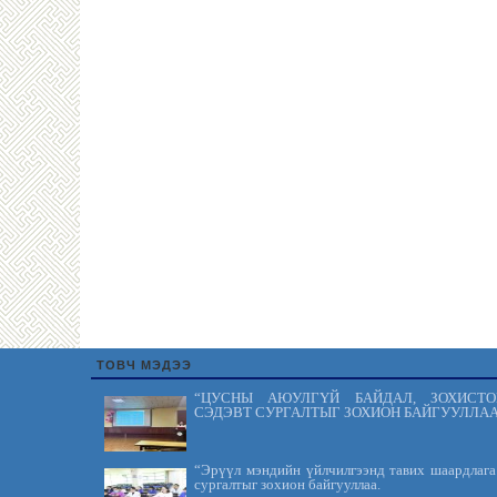
ТОВЧ МЭДЭЭ
“ЦУСНЫ АЮУЛГҮЙ БАЙДАЛ, ЗОХИСТО
СЭДЭВТ СУРГАЛТЫГ ЗОХИОН БАЙГУУЛЛАА
“Эрүүл мэндийн үйлчилгээнд тавих шаардлага
сургалтыг зохион байгууллаа.