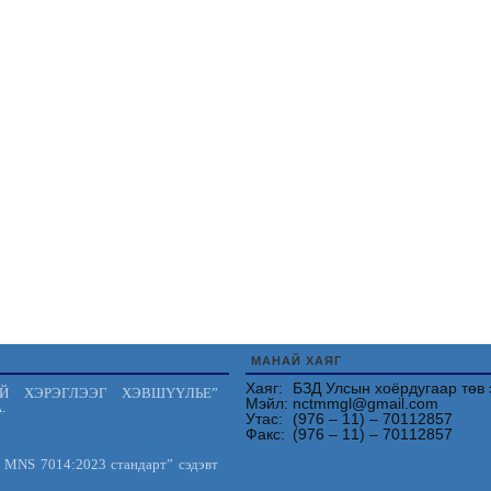
МАНАЙ ХАЯГ
Хаяг:
БЗД Улсын хоёрдугаар төв 
Й ХЭРЭГЛЭЭГ ХЭВШҮҮЛЬЕ”
Мэйл:
nctmmgl@gmail.com
.
Утас:
(976 – 11) – 70112857
Факс:
(976 – 11) – 70112857
 MNS 7014:2023 стандарт” сэдэвт