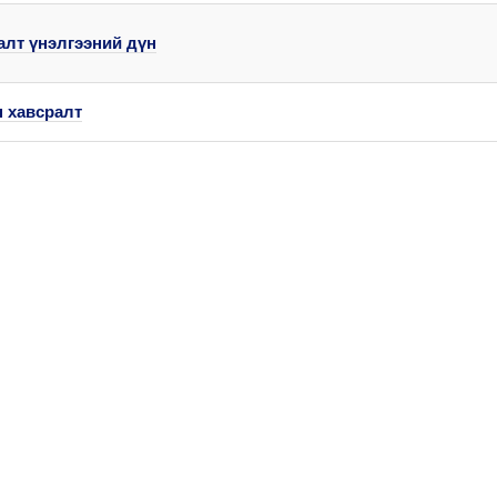
алт үнэлгээний дүн
н хавсралт