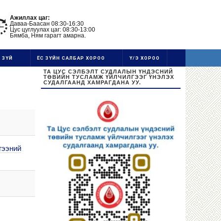
Ажиллах цаг:
Даваа-Баасан 08:30-16:30
Цус цуглуулах цаг: 08:30-13:00
Бямба, Ням гарагт амарна.
 ЗҮЙ
ЁС ЗҮЙН САЛБАР ХОРОО
Ү/Э ХОРОО
ТА ЦУС СЭЛБЭЛТ СУДЛАЛЫН ҮНДЭСНИЙ
ТӨВИЙН ТУСЛАМЖ ҮЙЛЧИЛГЭЭГ ҮНЭЛЭХ
СУДАЛГААНД ХАМРАГДАНА УУ.
гээний