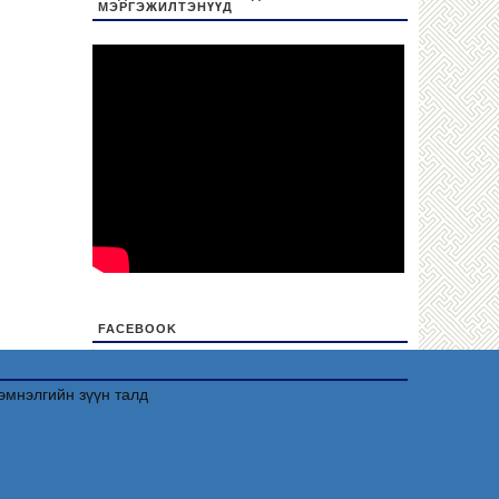
МЭРГЭЖИЛТЭНҮҮД
FACEBOOK
friv
эмнэлгийн зүүн талд