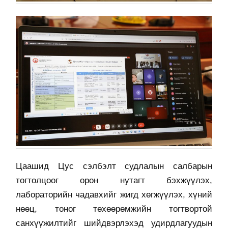
Цаашид Цус сэлбэлт судлалын салбарын
тогтолцоог орон нутагт бэхжүүлэх,
лабораторийн чадавхийг жигд хөгжүүлэх, хүний
нөөц, тоног төхөөрөмжийн тогтвортой
санхүүжилтийг шийдвэрлэхэд удирдлагуудын