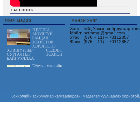
FACEBOOK
friv
ТОВЧ МЭДЭЭ
МАНАЙ ХАЯГ
Хаяг:
БЗД Улсын хоёрдугаар төв 
“ЦУСНЫ
Мэйл:
nctmmgl@gmail.com
АЮУЛГҮЙ
Утас:
(976 – 11) – 70112857
БАЙДАЛ,
Факс:
(976 – 11) – 70112857
ЗОХИСТОЙ
ХЭРЭГЛЭЭГ
ХЭВШҮҮЛЬЕ” СЭДЭВТ
СУРГАЛТЫГ ЗОХИОН
БАЙГУУЛЛАА.
“Эрүүл мэндийн
үйлчилгээнд
тавих шаардлага
MNS 7014:2023
стандарт” сэдэвт
сургалтыг зохион байгууллаа.
“Цус сэлбэлт
Зохиогчийн эрх хуулиар хамгаалагдсан. Мэдээлэл хуулбарлах хориотой.
судлалын
салбарын
Үндэсний
зөвлөгөөн 2026”
амжилттай зохион
байгуулагдлаа.
Сонсгол
хамгаалах
дэлхийн өдөр
2026: Хүүхдийн