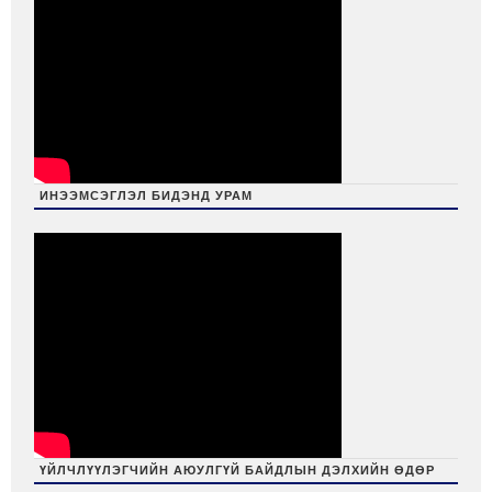
ИНЭЭМСЭГЛЭЛ БИДЭНД УРАМ
ҮЙЛЧЛҮҮЛЭГЧИЙН АЮУЛГҮЙ БАЙДЛЫН ДЭЛХИЙН ӨДӨР