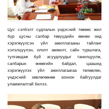
Цус сэлбэлт судлалын үндэсний төвөөс жил
бүр цусны салбар төвүүдийн өмнөх онд
хэрэгжүүлсэн үйл ажиллагааны тайланг
хэлэлцүүлэн, ололт амжилт, сайн туршлага,
тулгамдаж буй асуудлуудыг танилцуулж,
салбарын өнөөгийн байдал, цаашид
хэрэгжүүлэх үйл ажиллагаагаа төлөвлөн,
үндэсний зөвлөгөөнөө зохион байгуулдаг
уламжлалтай билээ.