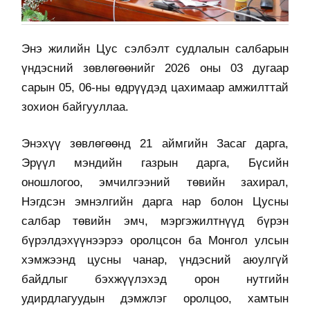
Энэ жилийн Цус сэлбэлт судлалын салбарын
үндэсний зөвлөгөөнийг 2026 оны 03 дугаар
сарын 05, 06-ны өдрүүдэд цахимаар амжилттай
зохион байгууллаа.
Энэхүү зөвлөгөөнд 21 аймгийн Засаг дарга,
Эрүүл мэндийн газрын дарга, Бүсийн
оношлогоо, эмчилгээний төвийн захирал,
Нэгдсэн эмнэлгийн дарга нар болон Цусны
салбар төвийн эмч, мэргэжилтнүүд бүрэн
бүрэлдэхүүнээрээ оролцсон ба Монгол улсын
хэмжээнд цусны чанар, үндэсний аюулгүй
байдлыг бэхжүүлэхэд орон нутгийн
удирдлагуудын дэмжлэг оролцоо, хамтын