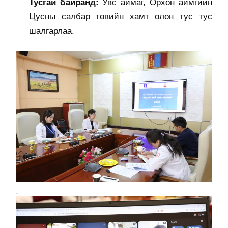
Тусгай байранд
:
Увс аймаг, Орхон аймгийн
Цусны салбар төвийн хамт олон тус тус
шалгарлаа.