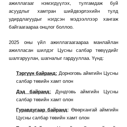
ажиллагааг нэмэгдүүлэх, тулгамдаж буй
асуудлыг хамтран шийдвэрлэхийн тулд
удирдлагуудыг нэгдсэн мэдээллээр хангаж
байгаагаараа онцлог боллоо.
2025 оны үйл ажиллагаагаараа манлайлан
ажилласан шилдэг Цусны салбар төвүүдийг
шалгаруулан, шагналыг гардууллаа. Үүнд:
Тэргүүн байранд:
Дорноговь аймгийн Цусны
салбар төвийн хамт олон
Дэд байранд:
Дундговь аймгийн Цусны
салбар төвийн хамт олон
Гуравдугаар байранд
:
Өвөрхангай аймгийн
Цусны салбар төвийн хамт олон