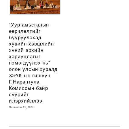
“Уур амьсгалын
өөрчлөлтийг
бууруулахад
хувийн хэвшлийн
хүний эрхийн
хариуцлагыг
нэмэгдүүлэх нь”
олон улсын хуралд
ХЭҮК-ын гишүүн
Г.Нарантуяа
Комиссын байр
суурийг
илэрхийллээ
November 21, 2024