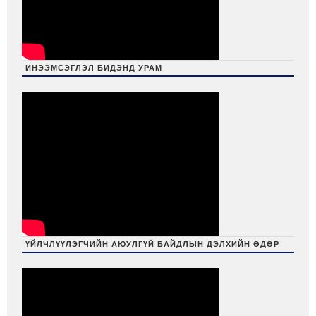
ИНЭЭМСЭГЛЭЛ БИДЭНД УРАМ
ҮЙЛЧЛҮҮЛЭГЧИЙН АЮУЛГҮЙ БАЙДЛЫН ДЭЛХИЙН ӨДӨР