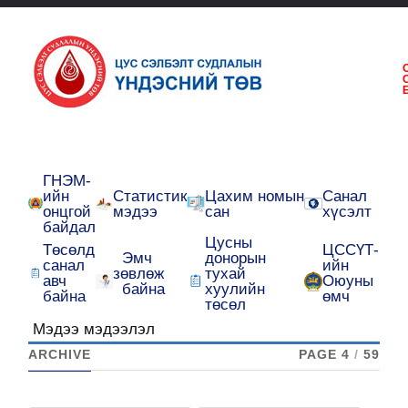
ГНЭМ-
ийн
Статистик
Цахим номын
Санал
онцгой
мэдээ
сан
хүсэлт
байдал
Цусны
Төсөлд
ЦССҮТ-
Эмч
донорын
санал
ийн
зөвлөж
тухай
авч
Оюуны
байна
хуулийн
байна
өмч
төсөл
Мэдээ мэдээлэл
ARCHIVE
PAGE 4
/
59