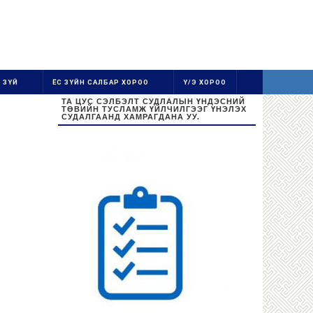
 ЗҮЙ
ЁС ЗҮЙН САЛБАР ХОРОО
Ү/Э ХОРОО
ТА ЦУС СЭЛБЭЛТ СУДЛАЛЫН ҮНДЭСНИЙ
ТӨВИЙН ТУСЛАМЖ ҮЙЛЧИЛГЭЭГ ҮНЭЛЭХ
СУДАЛГААНД ХАМРАГДАНА УУ.
Ажиллах цаг:
Даваа-Баасан 08:30-16:30
Цус цуглуулах цаг: 08:30-13:00
Бямба, Ням гарагт амарна.