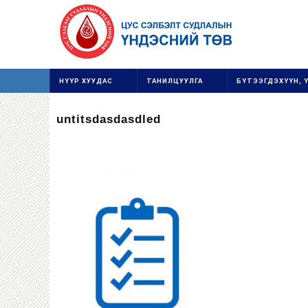
НҮҮР ХУУДАС
ТАНИЛЦУУЛГА
БҮТЭЭГДЭХҮҮН, 
untitsdasdasdled