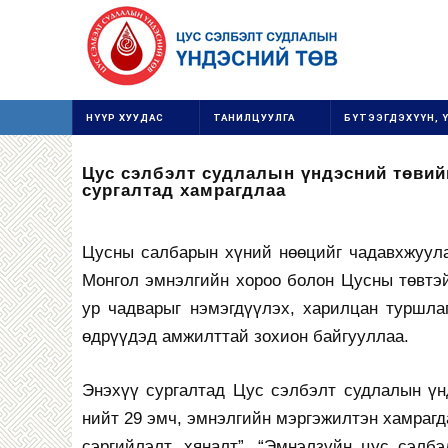
НҮҮР ХУУДАС
ТАНИЛЦУУЛГА
БҮТЭЭГДЭХҮҮН, 
Цус сэлбэлт судлалын үндэсний төвий
сургалтад хамрагдлаа
Цусны салбарын хүний нөөцийг чадавхжуу
Монгол эмнэлгийн хороо болон Цусны төвтэ
ур чадварыг нэмэгдүүлэх, харилцан туршла
өдрүүдэд амжилттай зохион байгууллаа.
Энэхүү сургалтад Цус сэлбэлт судлалын үн
нийт 29 эмч, эмнэлгийн мэргэжилтэн хамрагд
сэргийлэлт, хяналт”, “Эмнэлзүйн цус сэлбэ