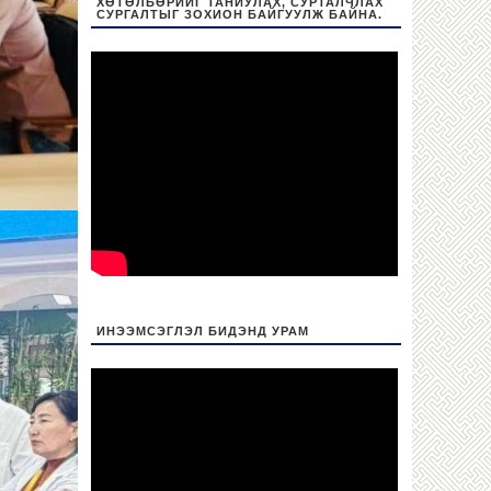
ХӨТӨЛБӨРИЙГ ТАНИУЛАХ, СУРТАЛЧЛАХ
СУРГАЛТЫГ ЗОХИОН БАЙГУУЛЖ БАЙНА.
ИНЭЭМСЭГЛЭЛ БИДЭНД УРАМ