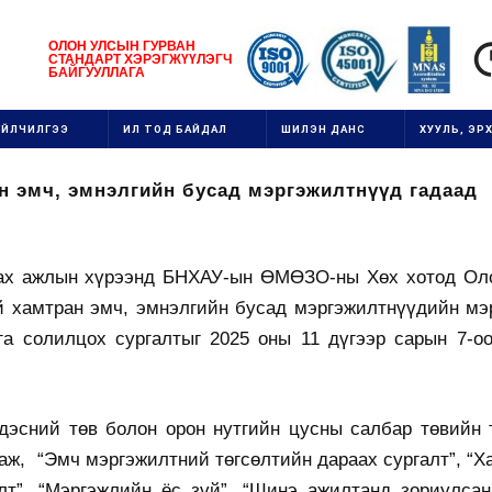
1111111111111111111111
ОЛОН УЛСЫН
ГУРВАН
СТАНДАРТ ХЭРЭГЖ
ҮҮ
ЛЭГЧ
1
БАЙГУУЛЛАГ
А
111
ҮЙЛЧИЛГЭЭ
ИЛ ТОД БАЙДАЛ
ШИЛЭН ДАНС
ХУУЛЬ, ЭРХ
н эмч, эмнэлгийн бусад мэргэжилтнүүд гадаад
лах ажлын хүрээнд БНХАУ-ын ӨМӨЗО-ны Хөх хотод Ол
й хамтран эмч, эмнэлгийн бусад мэргэжилтнүүдийн мэ
га солилцох сургалтыг 2025 оны 11 дүгээр сарын 7-оо
дэсний төв болон орон нутгийн цусны салбар төвийн 
аж, “Эмч мэргэжилтний төгсөлтийн дараах сургалт”, “
лт”, “Мэргэжлийн ёс зүй”, “Шинэ ажилтанд зориулсан