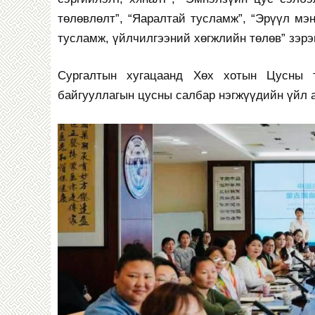
төлөвлөлт”, “Яаралтай тусламж”, “Эрүүл м
тусламж, үйлчилгээний хөгжлийн төлөв” зэрэг
Сургалтын хугацаанд Хөх хотын Цусны 
байгууллагын цусны салбар нэгжүүдийн үйл 