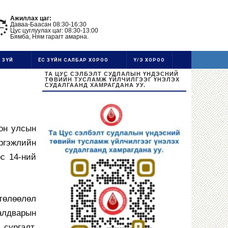
Ажиллах цаг:
Даваа-Баасан 08:30-16:30
Цус цуглуулах цаг: 08:30-13:00
Бямба, Ням гарагт амарна.
 ЗҮЙ
ЁС ЗҮЙН САЛБАР ХОРОО
Ү/Э ХОРОО
ТА ЦУС СЭЛБЭЛТ СУДЛАЛЫН ҮНДЭСНИЙ
ТӨВИЙН ТУСЛАМЖ ҮЙЛЧИЛГЭЭГ ҮНЭЛЭХ
СУДАЛГААНД ХАМРАГДАНА УУ.
он улсын
ргэжлийн
с 14-ний
төлөөлөл
Халдварын
 сургалт,