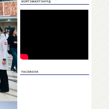
МЭРГЭЖИЛТЭНҮҮД
FACEBOOK
friv