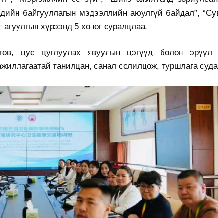
эндийн байгууллагын мэдээллийн аюулгүй байдал”, “Су
 агуулгын хүрээнд 5 хоног суралцлаа.
төв, цус цуглуулах явуулын цэгүүд болон эрүүл
ажиллагаатай танилцан, санал солилцож, туршлага суда