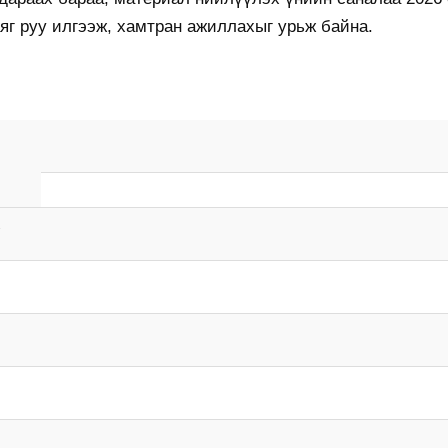
яг руу илгээж, хамтран ажиллахыг урьж байна.