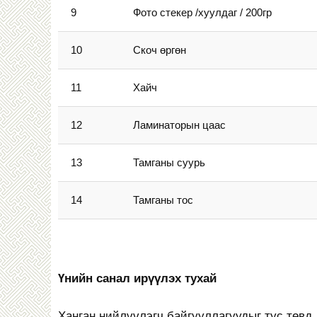
9
Фото стекер /хуулдаг / 200гр
10
Скоч өргөн
11
Хайч
12
Ламинаторын цаас
13
Тамганы суурь
14
Тамганы тос
Үнийн санал ирүүлэх тухай
Ханган нийлүүлэгч байгууллагуудыг тус төвд