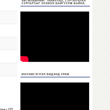
ХӨТӨЛБӨРИЙГ ТАНИУЛАХ, СУРТАЛЧЛАХ
СУРГАЛТЫГ ЗОХИОН БАЙГУУЛЖ БАЙНА.
ИНЭЭМСЭГЛЭЛ БИДЭНД УРАМ
 оны 02