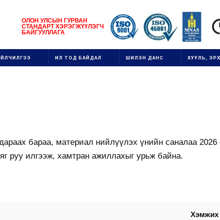
1111111111111111111111
ОЛОН УЛСЫН
ГУРВАН
СТАНДАРТ ХЭРЭГЖ
ҮҮ
ЛЭГЧ
1
БАЙГУУЛЛАГ
А
111
ҮЙЛЧИЛГЭЭ
ИЛ ТОД БАЙДАЛ
ШИЛЭН ДАНС
ХУУЛЬ, ЭРХ
 дараах бараа, материал нийлүүлэх үнийн саналаа 2026
яг руу илгээж, хамтран ажиллахыг урьж байна.
Хэмжих