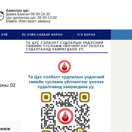
Ажиллах цаг:
Даваа-Баасан 08:30-16:30
Цус цуглуулах цаг: 08:30-13:00
Бямба, Ням гарагт амарна.
 ЗҮЙ
ЁС ЗҮЙН САЛБАР ХОРОО
Ү/Э ХОРОО
ТА ЦУС СЭЛБЭЛТ СУДЛАЛЫН ҮНДЭСНИЙ
ТӨВИЙН ТУСЛАМЖ ҮЙЛЧИЛГЭЭГ ҮНЭЛЭХ
СУДАЛГААНД ХАМРАГДАНА УУ.
 оны 02
 нэгж