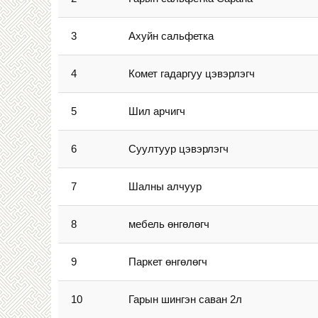
3
Ахуйн сальфетка
4
Комет гадаргуу цэвэрлэгч
5
Шил арчигч
6
Суултуур цэвэрлэгч
7
Шалны алчуур
8
мебель өнгөлөгч
9
Паркет өнгөлөгч
10
Гарын шингэн саван 2л