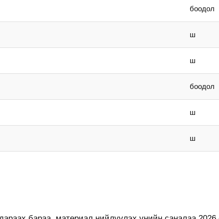
боодол
ш
ш
боодол
ш
ш
 дараах бараа, материал нийлүүлэх үнийн саналаа 2026