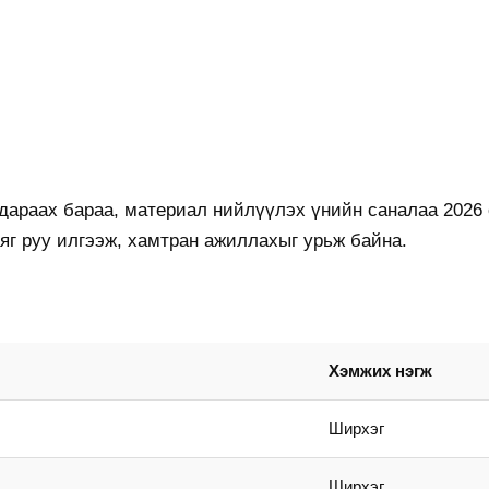
 дараах бараа, материал нийлүүлэх үнийн саналаа 2026
яг руу илгээж, хамтран ажиллахыг урьж байна.
Хэмжих нэгж
Ширхэг
Ширхэг