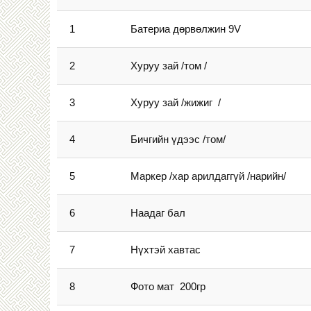
1
Батериа дөрвөлжин 9V
2
Хуруу зай /том /
3
Хуруу зай /жижиг /
4
Бичгийн үдээс /том/
5
Маркер /хар арилдаггүй /нарийн/
6
Наадаг бал
7
Нүхтэй хавтас
8
Фото мат 200гр