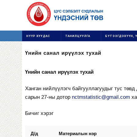
НҮҮР ХУУДАС
ТАНИЛЦУУЛГА
БҮТЭЭГДЭХҮҮН, 
Үнийн санал ирүүлэх тухай
Үнийн санал ирүүлэх тухай
Ханган нийлүүлэгч байгууллагуудыг тус төвд
сарын 27-ны дотор
nctmstatistic@gmail.com
ха
Бичиг хэрэг
Д/д
Материалын нэр