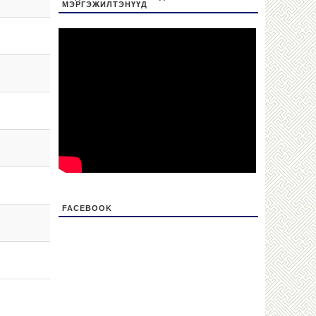
МЭРГЭЖИЛТЭНҮҮД
FACEBOOK
friv