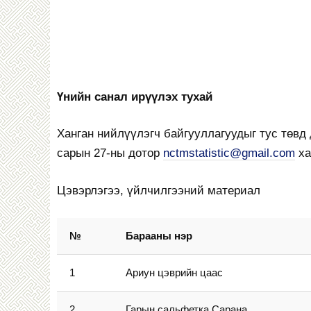
Үнийн санал ирүүлэх тухай
Ханган нийлүүлэгч байгууллагуудыг тус төвд
сарын 27-ны дотор
nctmstatistic@gmail.com
ха
Цэвэрлэгээ, үйлчилгээний материал
№
Барааны нэр
1
Ариун цэврийн цаас
2
Гарын сальфетка Сарана