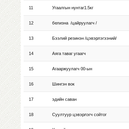
11
Угаалгын нунтаг1.5кг
12
белизна /цайруулагч /
13
Бээлий резинэн /цэвэрлэгээний/
14
Аяга таваг угаагч
15
Агааржуулагч 00-ын
16
Шингэн вок
17
эдийн саван
18
Суултуур цэвэрлэгч сойтог