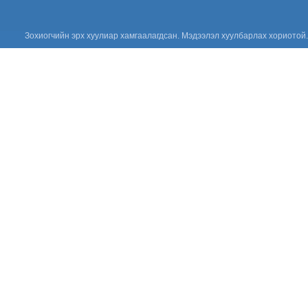
үндэсний төв
“ХАРИЛЦАН
ХҮНДЭТГЭЕ”
аянд нэгдлээ
Зохиогчийн эрх хуулиар хамгаалагдсан. Мэдээлэл хуулбарлах хориотой.
“ОЛОН УЛСЫН
ЭМЧ НАРЫН
ӨДӨР-ийг”
тохиолдуулан
эмч тандаа
баярлалаа.
“ЦУСНЫ
АЮУЛГҮЙ
БАЙДАЛ,
ЗОХИСТОЙ
ХЭРЭГЛЭЭГ
ХЭВШҮҮЛЬЕ” СЭДЭВТ
СУРГАЛТЫГ ЗОХИОН
БАЙГУУЛЛАА.
“Эрүүл мэндийн
үйлчилгээнд
тавих шаардлага
MNS 7014:2023
стандарт” сэдэвт
сургалтыг зохион байгууллаа.
“Цус сэлбэлт
судлалын
салбарын
Үндэсний
зөвлөгөөн 2026”
амжилттай зохион
байгуулагдлаа.