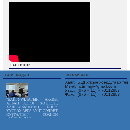
FACEBOOK
friv
ТОВЧ МЭДЭЭ
МАНАЙ ХАЯГ
Хаяг:
БЗД Улсын хоёрдугаар төв 
Мэйл:
nctmmgl@gmail.com
Утас:
(976 – 11) – 70112857
Факс:
(976 – 11) – 70112857
“БАЙГУУЛЛАГЫН АРХИВ,
АЛБАН ХЭРЭГ ХӨТЛӨЛТ,
ХАДГАЛАМЖИЙН НЭГЖ
ҮҮСГЭХ АРГА ЗҮЙ” СЭДЭВТ
СУРГАЛТЫГ ЗОХИОН
БАЙГУУЛЛАА.
Цус сэлбэлт
судлалын