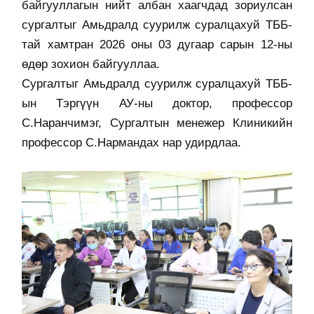
байгууллагын нийт албан хаагчдад зориулсан
сургалтыг Амьдралд суурилж суралцахуй ТББ-
тай хамтран 2026 оны 03 дугаар сарын 12-ны
өдөр зохион байгууллаа.
Сургалтыг Амьдралд суурилж суралцахуй ТББ-
ын Тэргүүн АУ-ны доктор, профессор
С.Наранчимэг, Сургалтын менежер Клиникийн
профессор С.Нармандах нар удирдлаа.