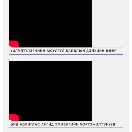
ҮЙЛЧЛҮҮЛЭГЧИЙН АЮУЛГҮЙ БАЙДЛЫН ДЭЛХИЙН ӨДӨР
БИД АВЛИГААС АНГИД ЭМНЭЛГИЙН МЭРГЭЖИЛТЭНҮҮД