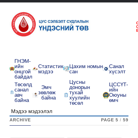
ГНЭМ-
ийн
Статистик
Цахим номын
Санал
онцгой
мэдээ
сан
хүсэлт
байдал
Цусны
Төсөлд
ЦССҮТ-
Эмч
донорын
санал
ийн
зөвлөж
тухай
авч
Оюуны
байна
хуулийн
байна
өмч
төсөл
Мэдээ мэдээлэл
ARCHIVE
PAGE 5
/
59