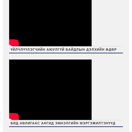
ҮЙЛЧЛҮҮЛЭГЧИЙН АЮУЛГҮЙ БАЙДЛЫН ДЭЛХИЙН ӨДӨР
БИД АВЛИГААС АНГИД ЭМНЭЛГИЙН МЭРГЭЖИЛТЭНҮҮД