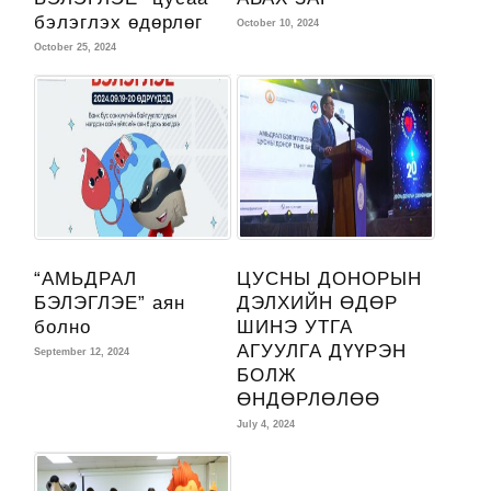
бэлэглэх өдөрлөг
October 10, 2024
October 25, 2024
“АМЬДРАЛ
ЦУСНЫ ДОНОРЫН
БЭЛЭГЛЭЕ” аян
ДЭЛХИЙН ӨДӨР
болно
ШИНЭ УТГА
АГУУЛГА ДҮҮРЭН
September 12, 2024
БОЛЖ
ӨНДӨРЛӨЛӨӨ
July 4, 2024