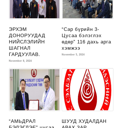
ЭРХЭМ
“Сар бүрийн 3-
ДОНОРУУДАД
Цусаа бэлэглэх
НИЙСЛЭЛИЙН
өдөр” 116 дахь арга
ШАГНАЛ
хэмжээ
ГАРДУУЛАВ.
November 5, 2024
November 8, 2024
“АМЬДРАЛ
ШУУД ХУДАЛДАН
БЭЛЭГЛЭЕ” цусаа
АВАХ ЗАР