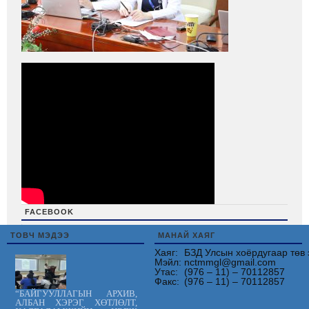
FACEBOOK
friv
ТОВЧ МЭДЭЭ
МАНАЙ ХАЯГ
Хаяг:
БЗД Улсын хоёрдугаар төв 
Мэйл:
nctmmgl@gmail.com
Утас:
(976 – 11) – 70112857
Факс:
(976 – 11) – 70112857
“БАЙГУУЛЛАГЫН АРХИВ,
АЛБАН ХЭРЭГ ХӨТЛӨЛТ,