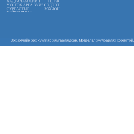
ХАДГАЛАМЖИЙН НЭГЖ
ҮҮСГЭХ АРГА ЗҮЙ” СЭДЭВТ
СУРГАЛТЫГ ЗОХИОН
БАЙГУУЛЛАА.
Цус сэлбэлт
судлалын
үндэсний төв
“ХАРИЛЦАН
ХҮНДЭТГЭЕ”
аянд нэгдлээ
Зохиогчийн эрх хуулиар хамгаалагдсан. Мэдээлэл хуулбарлах хориотой.
“ОЛОН УЛСЫН
ЭМЧ НАРЫН
ӨДӨР-ийг”
тохиолдуулан
эмч тандаа
баярлалаа.
“ЦУСНЫ
АЮУЛГҮЙ
БАЙДАЛ,
ЗОХИСТОЙ
ХЭРЭГЛЭЭГ
ХЭВШҮҮЛЬЕ” СЭДЭВТ
СУРГАЛТЫГ ЗОХИОН
БАЙГУУЛЛАА.
“Эрүүл мэндийн
үйлчилгээнд
тавих шаардлага
MNS 7014:2023
стандарт” сэдэвт
сургалтыг зохион байгууллаа.
“Цус сэлбэлт