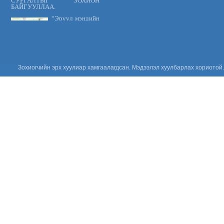
СУРГАЛТЫГ ЗОХИОН
БАЙГУУЛЛАА.
“Эрүүл мэндийн
үйлчилгээнд
тавих шаардлага
MNS 7014:2023
стандарт” сэдэвт
сургалтыг зохион байгууллаа.
“Цус сэлбэлт
Зохиогчийн эрх хуулиар хамгаалагдсан. Мэдээлэл хуулбарлах хориотой.
судлалын
салбарын
Үндэсний
зөвлөгөөн 2026”
амжилттай зохион
байгуулагдлаа.
Сонсгол
хамгаалах
дэлхийн өдөр
2026: Хүүхдийн
сонсголыг
хамгаалъя!
Үнийн санал
ирүүлэх тухай
Үнийн санал
ирүүлэх тухай
Үнийн санал