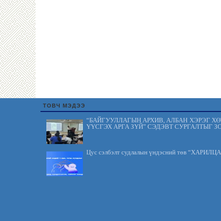
ТОВЧ МЭДЭЭ
“БАЙГУУЛЛАГЫН АРХИВ, АЛБАН ХЭРЭГ Х
ҮҮСГЭХ АРГА ЗҮЙ” СЭДЭВТ СУРГАЛТЫГ З
Цус сэлбэлт судлалын үндэсний төв “ХАРИЛЦ
“ОЛОН УЛСЫН ЭМЧ НАРЫН ӨДӨР-ийг” тохиолду
“ЦУСНЫ АЮУЛГҮЙ БАЙДАЛ, ЗОХИСТО