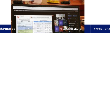
ҮЙЛЧИЛГЭЭ
ИЛ ТОД БАЙДАЛ
ШИЛЭН ДАНС
ХУУЛЬ, ЭРХ
1111111111111111111111
ОЛОН УЛСЫН
ГУРВАН
СТАНДАРТ ХЭРЭГЖ
ҮҮ
ЛЭГЧ
1
БАЙГУУЛЛАГ
А
111