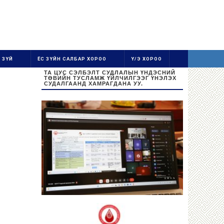
 ЗҮЙ
ЁС ЗҮЙН САЛБАР ХОРОО
Ү/Э ХОРОО
ТА ЦУС СЭЛБЭЛТ СУДЛАЛЫН ҮНДЭСНИЙ
ТӨВИЙН ТУСЛАМЖ ҮЙЛЧИЛГЭЭГ ҮНЭЛЭХ
СУДАЛГААНД ХАМРАГДАНА УУ.
Ажиллах цаг:
Даваа-Баасан 08:30-16:30
Цус цуглуулах цаг: 08:30-13:00
Бямба, Ням гарагт амарна.