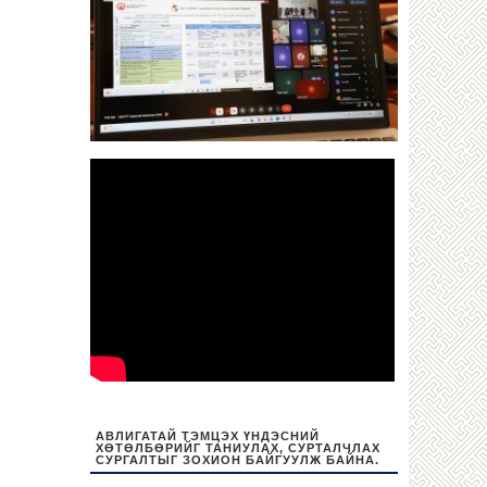
АВЛИГАТАЙ ТЭМЦЭХ ҮНДЭСНИЙ
ХӨТӨЛБӨРИЙГ ТАНИУЛАХ, СУРТАЛЧЛАХ
СУРГАЛТЫГ ЗОХИОН БАЙГУУЛЖ БАЙНА.