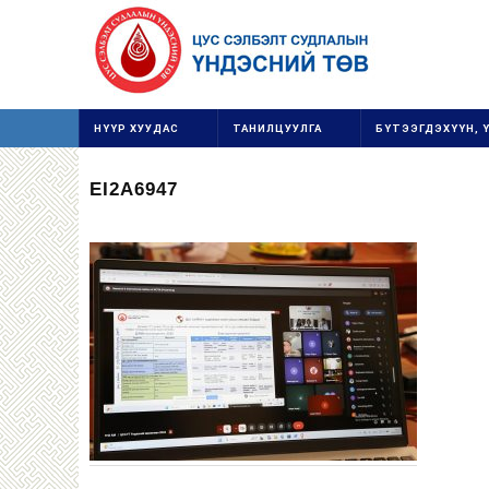
НҮҮР ХУУДАС
ТАНИЛЦУУЛГА
БҮТЭЭГДЭХҮҮН, 
EI2A6947