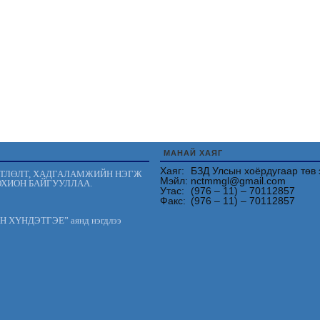
МАНАЙ ХАЯГ
Хаяг:
БЗД Улсын хоёрдугаар төв 
ӨТЛӨЛТ, ХАДГАЛАМЖИЙН НЭГЖ
Мэйл:
nctmmgl@gmail.com
ОХИОН БАЙГУУЛЛАА.
Утас:
(976 – 11) – 70112857
Факс:
(976 – 11) – 70112857
АН ХҮНДЭТГЭЕ” аянд нэгдлээ
улан эмч тандаа баярлалаа.
Й ХЭРЭГЛЭЭГ ХЭВШҮҮЛЬЕ”