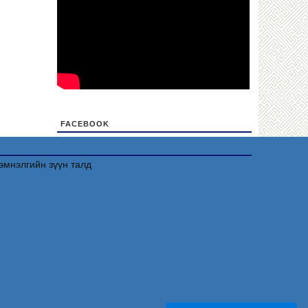
FACEBOOK
friv
эмнэлгийн зүүн талд