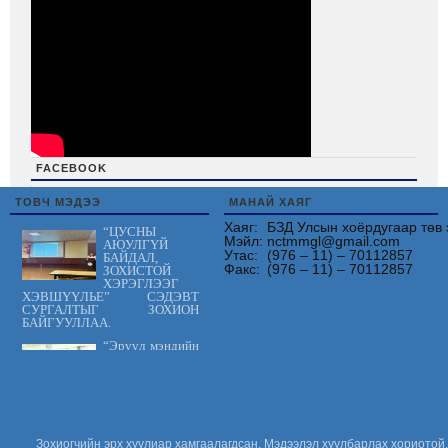
FACEBOOK
friv
ТОВЧ МЭДЭЭ
МАНАЙ ХАЯГ
Хаяг:
БЗД Улсын хоёрдугаар төв 
“ЦУСНЫ
Мэйл:
nctmmgl@gmail.com
АЮУЛГҮЙ
Утас:
(976 – 11) – 70112857
БАЙДАЛ,
Факс:
(976 – 11) – 70112857
ЗОХИСТОЙ
ХЭРЭГЛЭЭГ
ХЭВШҮҮЛЬЕ” СЭДЭВТ
СУРГАЛТЫГ ЗОХИОН
БАЙГУУЛЛАА.
“Эрүүл мэндийн
үйлчилгээнд
тавих шаардлага
MNS 7014:2023
стандарт” сэдэвт
сургалтыг зохион байгууллаа.
“Цус сэлбэлт
Зохиогчийн эрх хуулиар хамгаалагдсан. Мэдээлэл хуулбарлах хориотой.
судлалын