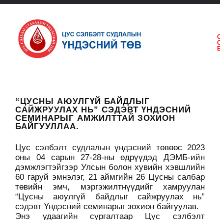
“ЦУСНЫ АЮУЛГҮЙ БАЙДЛЫГ
САЙЖРУУЛАХ НЬ” СЭДЭВТ ҮНДЭСНИЙ
СЕМИНАРЫГ АМЖИЛТТАЙ ЗОХИОН
БАЙГУУЛЛАА.
Цус сэлбэлт судлалын үндэсний төвөөс 2023
оны 04 сарын 27-28-ны өдрүүдэд ДЭМБ-ийн
дэмжлэгтэйгээр Улсын болон хувийн хэвшлийн
60 гаруй эмнэлэг, 21 аймгийн 26 Цусны салбар
төвийн эмч, мэргэжилтнүүдийг хамруулан
“Цусны аюулгүй байдлыг сайжруулах нь”
сэдэвт Үндэсний семинарыг зохион байгуулав.
Энэ удаагийн сургалтаар Цус сэлбэлт