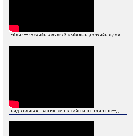
ҮЙЛЧЛҮҮЛЭГЧИЙН АЮУЛГҮЙ БАЙДЛЫН ДЭЛХИЙН ӨДӨР
БИД АВЛИГААС АНГИД ЭМНЭЛГИЙН МЭРГЭЖИЛТЭНҮҮД