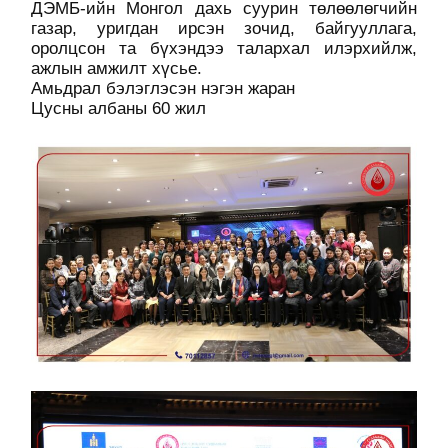
ДЭМБ-ийн Монгол дахь суурин төлөөлөгчийн
газар, уригдан ирсэн зочид, байгууллага,
оролцсон та бүхэндээ талархал илэрхийлж,
ажлын амжилт хүсье.
Амьдрал бэлэглэсэн нэгэн жаран
Цусны албаны 60 жил