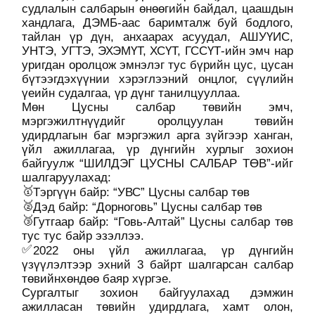
судлалын салбарын өнөөгийн байдал, цаашдын
хандлага, ДЭМБ-аас баримталж буй бодлого,
тайлан үр дүн, анхаарах асуудал, АШУҮИС,
УНТЭ, УГТЭ, ЭХЭМҮТ, ХСҮТ, ГССҮТ-ийн эмч нар
уригдан оролцож эмнэлэг тус бүрийн цус, цусан
бүтээгдэхүүнии хэрэглээний онцлог, сүүлийн
үеийн судалгаа, үр дүнг танилцууллаа.
Мөн Цусны салбар төвийн эмч,
мэргэжилтнүүдийг оролцуулан төвийн
удирдлагын баг мэргэжил арга зүйгээр ханган,
үйл ажиллагаа, үр дүнгийн хурлыг зохион
байгуулж “ШИЛДЭГ ЦУСНЫ САЛБАР ТӨВ”-ийг
шалгаруулахад:
Тэргүүн байр: “УВС” Цусны салбар төв
Дэд байр: “Дорноговь” Цусны салбар төв
Гутгаар байр: “Говь-Алтай” Цусны салбар төв
тус тус байр эзэллээ.
2022 оны үйл ажиллагаа, үр дүнгийн
үзүүлэлтээр эхний 3 байрт шалгарсан салбар
төвийнхөндөө баяр хүргэе.
Сургалтыг зохион байгуулахад дэмжин
ажилласан төвийн удирдлага, хамт олон,