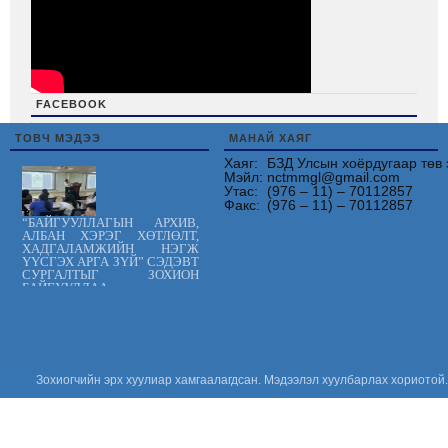
FACEBOOK
friv
ТОВЧ МЭДЭЭ
МАНАЙ ХАЯГ
Хаяг:
БЗД Улсын хоёрдугаар төв 
Мэйл:
nctmmgl@gmail.com
Утас:
(976 – 11) – 70112857
Факс:
(976 – 11) – 70112857
“БАЙГУУЛЛАГЫН АРХИВ,
АЛБАН ХЭРЭГ ХӨТЛӨЛТ,
ХАДГАЛАМЖИЙН НЭГЖ
ҮҮСГЭХ АРГА ЗҮЙ” СЭДЭВТ
СУРГАЛТЫГ ЗОХИОН
БАЙГУУЛЛАА.
Цус сэлбэлт
судлалын
үндэсний төв
“ХАРИЛЦАН
ХҮНДЭТГЭЕ”
аянд нэгдлээ
Зохиогчийн эрх хуулиар хамгаалагдсан. Мэдээлэл хуулбарлах хориотой.
“ОЛОН УЛСЫН
ЭМЧ НАРЫН
ӨДӨР-ийг”
тохиолдуулан