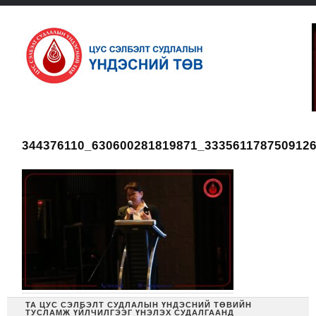
344376110_630600281819871_333561178750912
ТА ЦУС СЭЛБЭЛТ СУДЛАЛЫН ҮНДЭСНИЙ ТӨВИЙН
ТУСЛАМЖ ҮЙЛЧИЛГЭЭГ ҮНЭЛЭХ СУДАЛГААНД