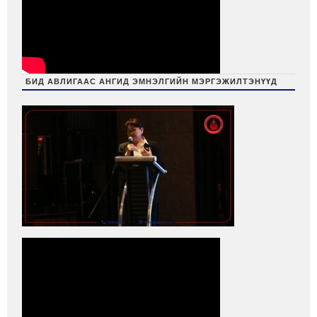
БИД АВЛИГААС АНГИД ЭМНЭЛГИЙН МЭРГЭЖИЛТЭНҮҮД