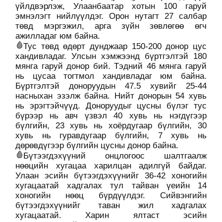
үйлдвэрлэж, Улаанбаатар хотын 100 гаруй
эмнэлэгт нийлүүлдэг. Орон нутагт 27 салбар
төвд мэргэжил, арга зүйн зөвлөгөө өгч
ажилладаг юм байна.
Тус төвд өдөрт дунджаар 150-200 донор цус
хандивладаг. Улсын хэмжээнд бүртгэлтэй 180
мянга гаруй донор бий. Тэдний 46 мянга гаруй
нь цусаа тогтмол хандивладаг юм байна.
Бүртгэлтэй доноруудын 47.5 хувийг 25-44
насныхан эзэлж байна. Нийт донорын 54 хувь
нь эрэгтэйчүүд. Доноруудыг цусны бүлэг тус
бүрээр нь авч үзвэл 40 хувь нь нэгдүгээр
бүлгийн, 23 хувь нь хоёрдугаар бүлгийн, 30
хувь нь гуравдугаар бүлгийн, 7 хувь нь
дөрөвдүгээр бүлгийн цусны донор байна.
Бүтээгдэхүүний онцлогоос шалтгаалж
нөөцийн хугацаа харилцан адилгүй байдаг.
Улаан эсийн бүтээгдэхүүнийг 36-42 хоногийн
хугацаатай хадгалах тул тайван үеийн 14
хоногийн нөөц бүрдүүлдэг. Сийвэнгийн
бүтээгдэхүүнийг таван жил хадгалах
хугацаатай. Харин ялтаст эсийн