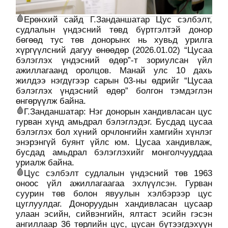
Ерөнхий сайд Г.Занданшатар Цус сэлбэлт,
судлалын үндэсний төвд бүртгэлтэй донор
бөгөөд тус төв донорынх нь хувьд урилга
хүргүүлсний дагуу өнөөдөр (2026.01.02) “Цусаа
бэлэглэх үндэсний өдөр”-т зориулсан үйл
ажиллагаанд оролцов. Манай улс 10 дахь
жилдээ нэгдүгээр сарын 03-ны өдрийг “Цусаа
бэлэглэх үндэсний өдөр” болгон тэмдэглэн
өнгөрүүлж байна.
Г.Занданшатар: Нэг донорын хандивласан цус
гурван хүнд амьдрал бэлэглэдэг. Бусдад цусаа
бэлэглэх бол хүний орчлонгийн хамгийн хүнлэг
энэрэнгүй буянт үйлс юм. Цусаа хандивлаж,
бусдад амьдрал бэлэглэхийг монголчууддаа
уриалж байна.
Цус сэлбэлт судлалын үндэсний төв 1963
оноос үйл ажиллагаагаа эхлүүлсэн. Гурван
суурин төв болон явуулын хэлбэрээр цус
цуглуулдаг. Доноруудын хандивласан цусаар
улаан эсийн, сийвэнгийн, ялтаст эсийн гэсэн
ангиллаар 36 төрлийн цус, цусан бүтээгдэхүүн