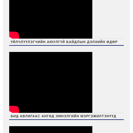
ҮЙЛЧЛҮҮЛЭГЧИЙН АЮУЛГҮЙ БАЙДЛЫН ДЭЛХИЙН ӨДӨР
БИД АВЛИГААС АНГИД ЭМНЭЛГИЙН МЭРГЭЖИЛТЭНҮҮД