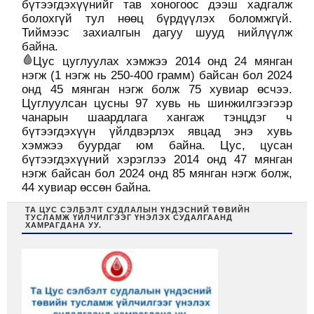
бүтээгдэхүүнийг тав хоногоос дээш хадгалж
болохгүй тул нөөц бүрдүүлэх боломжгүй.
Тиймээс захиалгын дагуу шууд нийлүүлж
байна.
Цус цуглуулах хэмжээ 2014 онд 24 мянган
нэгж (1 нэгж нь 250-400 грамм) байсан бол 2024
онд 45 мянган нэгж болж 75 хувиар өсчээ.
Цуглуулсан цусны 97 хувь нь шинжилгээгээр
чанарын шаардлага хангаж тэнцдэг ч
бүтээгдэхүүн үйлдвэрлэх явцад энэ хувь
хэмжээ буурдаг юм байна. Цус, цусан
бүтээгдэхүүний хэрэглээ 2014 онд 47 мянган
нэгж байсан бол 2024 онд 85 мянган нэгж болж,
44 хувиар өссөн байна.
ТА ЦУС СЭЛБЭЛТ СУДЛАЛЫН ҮНДЭСНИЙ ТӨВИЙН
ТУСЛАМЖ ҮЙЛЧИЛГЭЭГ ҮНЭЛЭХ СУДАЛГААНД
ХАМРАГДАНА УУ.