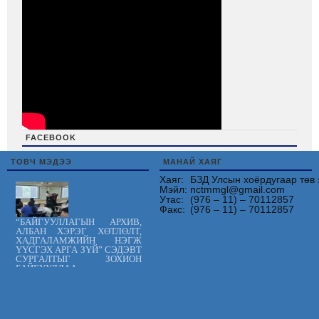
FACEBOOK
friv
ТОВЧ МЭДЭЭ
МАНАЙ ХАЯГ
Хаяг:
БЗД Улсын хоёрдугаар төв 
Мэйл:
nctmmgl@gmail.com
Утас:
(976 – 11) – 70112857
Факс:
(976 – 11) – 70112857
“БАЙГУУЛЛАГЫН АРХИВ,
АЛБАН ХЭРЭГ ХӨТЛӨЛТ,
ХАДГАЛАМЖИЙН НЭГЖ
ҮҮСГЭХ АРГА ЗҮЙ” СЭДЭВТ
СУРГАЛТЫГ ЗОХИОН
БАЙГУУЛЛАА.
Цус сэлбэлт
судлалын
үндэсний төв
“ХАРИЛЦАН