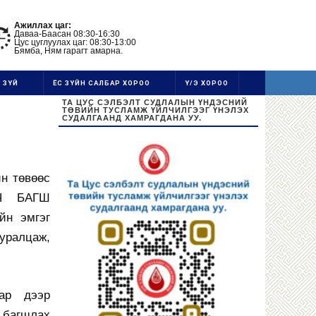
Ажиллах цаг:
Даваа-Баасан 08:30-16:30
Цус цуглуулах цаг: 08:30-13:00
Бямба, Ням гарагт амарна.
 ЗҮЙ
ЁС ЗҮЙН САЛБАР ХОРОО
Ү/Э ХОРОО
ТА ЦУС СЭЛБЭЛТ СУДЛАЛЫН ҮНДЭСНИЙ
ТӨВИЙН ТУСЛАМЖ ҮЙЛЧИЛГЭЭГ ҮНЭЛЭХ
СУДАЛГААНД ХАМРАГДАНА УУ.
н төвөөс
ГЧ БАГШ
йн эмгэг
уралцаж,
ар дээр
багшлах