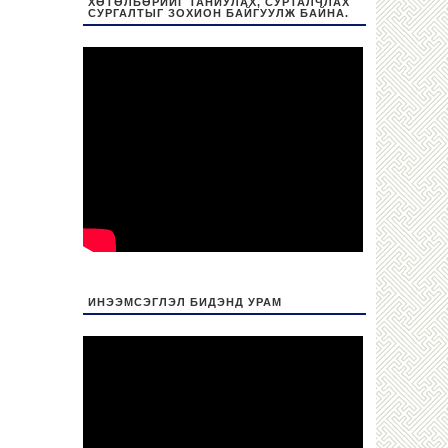
ХӨТӨЛБӨРИЙГ ТАНИУЛАХ, СУРТАЛЧЛАХ
СУРГАЛТЫГ ЗОХИОН БАЙГУУЛЖ БАЙНА.
ИНЭЭМСЭГЛЭЛ БИДЭНД УРАМ