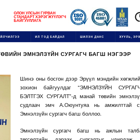
1111111111111111111111
ОЛОН УЛСЫН
ГУРВАН
СТАНДАРТ ХЭРЭГЖ
ҮҮ
ЛЭГЧ
1
БАЙГУУЛЛАГ
А
111
ҮЙЛЧИЛГЭЭ
ИЛ ТОД БАЙДАЛ
ШИЛЭН ДАНС
ХУУЛЬ, ЭРХ
ТӨВИЙН ЭМНЭЛЗҮЙН СУРГАГЧ БАГШ НЭГЭЭР
Шинэ оны босгон дээр Эрүүл мэндийн хөгжлий
зохион байгуулдаг “ЭМНЭЛЗҮЙН СУРГА
БЭЛТГЭХ СУРГАЛТ”-д манай төвийн эмнэлзү
судлаач эмч А.Оюунтуяа нь амжилттай с
Эмнэлзүйн сургагч багш боллоо.
Эмнэлзүйн сургагч багш нь ажлын талб
төгсөлтийн дараах сургалтыг удирдаж, 