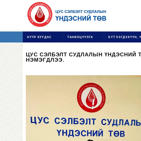
НҮҮР ХУУДАС
ТАНИЛЦУУЛГА
БҮТЭЭГДЭХҮҮН, 
ЦУС СЭЛБЭЛТ СУДЛАЛЫН ҮНДЭСНИЙ 
НЭМЭГДЛЭЭ.