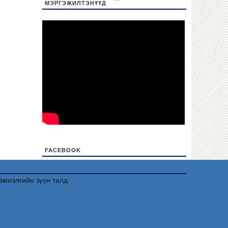
МЭРГЭЖИЛТЭНҮҮД
FACEBOOK
friv
эмнэлгийн зүүн талд