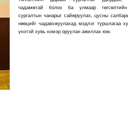
чадамжтай болох ба улмаар төгсөлтийн
сургалтын чанарыг сайжруулах, цусны салбар
нөөцийг чадавхжуулахад мэдлэг туршлагаа ху
үнэтэй хувь нэмэр оруулан ажиллах юм.