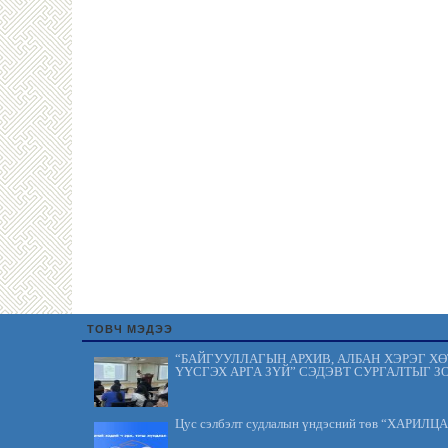
ТОВЧ МЭДЭЭ
“БАЙГУУЛЛАГЫН АРХИВ, АЛБАН ХЭРЭГ Х
ҮҮСГЭХ АРГА ЗҮЙ” СЭДЭВТ СУРГАЛТЫГ З
Цус сэлбэлт судлалын үндэсний төв “ХАРИЛЦ