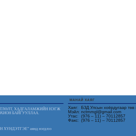
МАНАЙ ХАЯГ
Хаяг:
БЗД Улсын хоёрдугаар төв 
ӨТЛӨЛТ, ХАДГАЛАМЖИЙН НЭГЖ
Мэйл:
nctmmgl@gmail.com
ОХИОН БАЙГУУЛЛАА.
Утас:
(976 – 11) – 70112857
Факс:
(976 – 11) – 70112857
АН ХҮНДЭТГЭЕ” аянд нэгдлээ