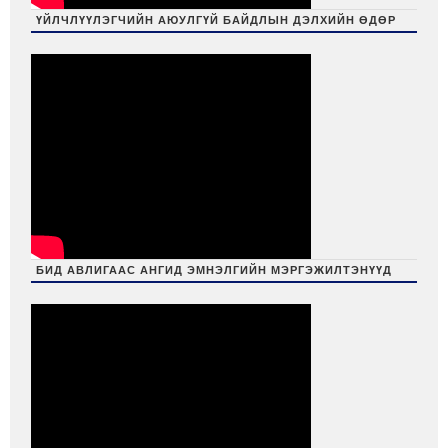
ҮЙЛЧЛҮҮЛЭГЧИЙН АЮУЛГҮЙ БАЙДЛЫН ДЭЛХИЙН ӨДӨР
БИД АВЛИГААС АНГИД ЭМНЭЛГИЙН МЭРГЭЖИЛТЭНҮҮД