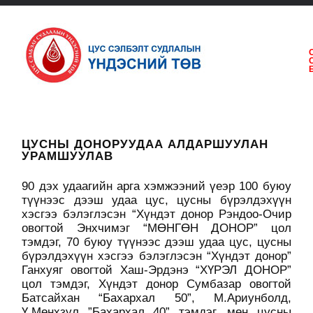
ЦУСНЫ ДОНОРУУДАА АЛДАРШУУЛАН
УРАМШУУЛАВ
90 дэх удаагийн арга хэмжээний үеэр 100 буюу
түүнээс дээш удаа цус, цусны бүрэлдэхүүн
хэсгээ бэлэглэсэн “Хүндэт донор Рэндоо-Очир
овогтой Энхчимэг “МӨНГӨН ДОНОР” цол
тэмдэг, 70 буюу түүнээс дээш удаа цус, цусны
бүрэлдэхүүн хэсгээ бэлэглэсэн “Хүндэт донор”
Ганхуяг овогтой Хаш-Эрдэнэ “ХҮРЭЛ ДОНОР”
цол тэмдэг, Хүндэт донор Сумбазар овогтой
Батсайхан “Бахархал 50”, М.Ариунболд,
Ү.Мөнхзул ”Бахархал 40” тэмдэг, мөн цусны