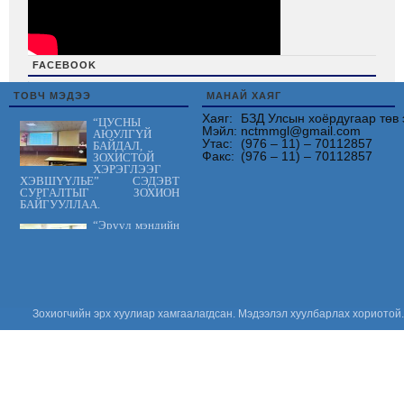
FACEBOOK
friv
ТОВЧ МЭДЭЭ
МАНАЙ ХАЯГ
Хаяг:
БЗД Улсын хоёрдугаар төв 
“ЦУСНЫ
Мэйл:
nctmmgl@gmail.com
АЮУЛГҮЙ
Утас:
(976 – 11) – 70112857
БАЙДАЛ,
Факс:
(976 – 11) – 70112857
ЗОХИСТОЙ
ХЭРЭГЛЭЭГ
ХЭВШҮҮЛЬЕ” СЭДЭВТ
СУРГАЛТЫГ ЗОХИОН
БАЙГУУЛЛАА.
“Эрүүл мэндийн
үйлчилгээнд
тавих шаардлага
MNS 7014:2023
стандарт” сэдэвт
сургалтыг зохион байгууллаа.
“Цус сэлбэлт
Зохиогчийн эрх хуулиар хамгаалагдсан. Мэдээлэл хуулбарлах хориотой.
судлалын
салбарын
Үндэсний
зөвлөгөөн 2026”
амжилттай зохион
байгуулагдлаа.
Сонсгол