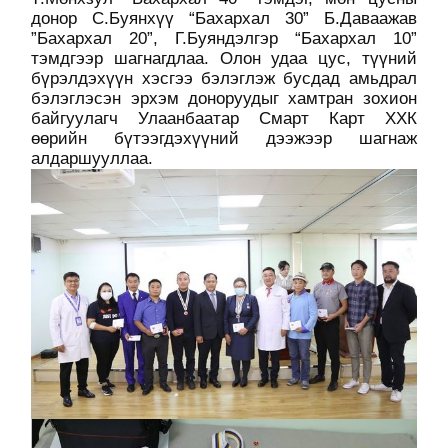
донор С.Буянхүү “Бахархал 30” Б.Даваажав
”Бахархал 20”, Г.Буяндэлгэр “Бахархал 10”
тэмдгээр шагнагдлаа. Олон удаа цус, түүний
бүрэлдэхүүн хэсгээ бэлэглэж бусдад амьдрал
бэлэглэсэн эрхэм доноруудыг хамтран зохион
байгуулагч Улаанбаатар Смарт Карт ХХК
өөрийн бүтээгдэхүүний дээжээр шагнаж
алдаршууллаа.