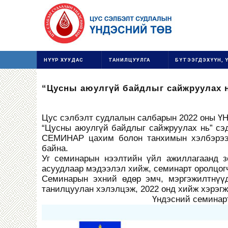
НҮҮР ХУУДАС
ТАНИЛЦУУЛГА
БҮТЭЭГДЭХҮҮН, 
“Цусны аюулгүй байдлыг сайжруулах
Цус сэлбэлт судлалын салбарын 2022 оны
“Цусны аюулгүй байдлыг сайжруулах нь” 
СЕМИНАР цахим болон танхимын хэлбэрээр
байна.
Уг семинарын нээлтийн үйл ажиллагаанд 
асуудлаар мэдээлэл хийж, семинарт оролцог
Семинарын эхний өдөр эмч, мэргэжилтнүү
танилцуулан хэлэлцэж, 2022 онд хийж хэрэг
Үндэсний семинарт