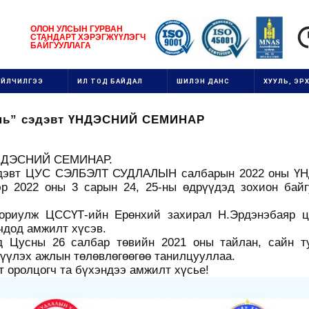
1111111111111111111111
ОЛОН УЛСЫН
ГУРВАН
СТАНДАРТ ХЭРЭГЖ
ҮҮ
ЛЭГЧ
1
БАЙГУУЛЛАГ
А
111
ҮЙЛЧИЛГЭЭ
ИЛ ТОД БАЙДАЛ
ШИЛЭН ДАНС
ХУУЛЬ, ЭРХ
 нь” сэдэвт ҮНДЭСНИЙ СЕМИНАР
 ҮНДЭСНИЙ СЕМИНАР.
сэдэвт ЦУС СЭЛБЭЛТ СУДЛАЛЫН салбарын 2022 оны 
 2022 оны 3 сарын 24, 25-ны өдрүүдэд зохион байг
зориулж ЦССҮТ-ийн Ерөнхий захирал Н.Эрдэнэбаяр ц
чдод амжилт хүсэв.
д Цусны 26 салбар төвийн 2021 оны тайлан, сайн т
жүүлэх ажлын төлөвлөгөөгөө танилцууллаа.
 оролцогч та бүхэндээ амжилт хүсье!