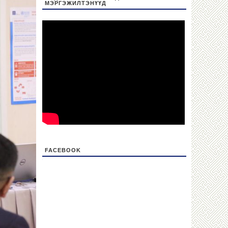
МЭРГЭЖИЛТЭНҮҮД
FACEBOOK
friv