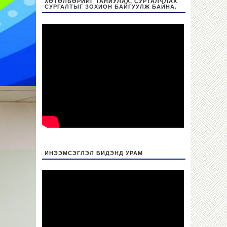
ХӨТӨЛБӨРИЙГ ТАНИУЛАХ, СУРТАЛЧЛАХ
СУРГАЛТЫГ ЗОХИОН БАЙГУУЛЖ БАЙНА.
ИНЭЭМСЭГЛЭЛ БИДЭНД УРАМ