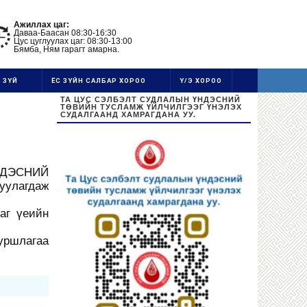
Ажиллах цаг:
Даваа-Баасан 08:30-16:30
Цус цуглуулах цаг: 08:30-13:00
Бямба, Ням гарагт амарна.
 ЗҮЙ
ЁС ЗҮЙН САЛБАР ХОРОО
Ү/Э ХОРОО
ТА ЦУС СЭЛБЭЛТ СУДЛАЛЫН ҮНДЭСНИЙ
ТӨВИЙН ТУСЛАМЖ ҮЙЛЧИЛГЭЭГ ҮНЭЛЭХ
СУДАЛГААНД ХАМРАГДАНА УУ.
ҮНДЭСНИЙ
уулагдаж
аг үеийн
уршлагаа