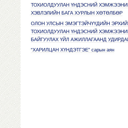
ТОХИОЛДУУЛАН ҮНДЭСНИЙ ХЭМЖЭЭНИЙ
ХЭВЛЭЛИЙН БАГА ХУРЛЫН ХӨТӨЛБӨР
ОЛОН УЛСЫН ЭМЭГТЭЙЧҮҮДИЙН ЭРХИЙГ
ТОХИОЛДУУЛАН ҮНДЭСНИЙ ХЭМЖЭЭНИЙ
БАЙГУУЛАХ ҮЙЛ АЖИЛЛАГААНД УДИРД
“ХАРИЛЦАН ХҮНДЭТГЭЕ” сарын аян