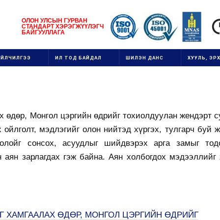
1111111111111111111111
ОЛОН УЛСЫН
ГУРВАН
СТАНДАРТ ХЭРЭГЖ
ҮҮ
ЛЭГЧ
1
БАЙГУУЛЛАГ
А
111
ҮЙЛЧИЛГЭЭ
ИЛ ТОД БАЙДАЛ
ШИЛЭН ДАНС
ХУУЛЬ, ЭРХ
х өдөр, Монгол цэргийн өдрийг тохиолдуулан жендэрт 
ойлголт, мэдлэгийг олон нийтэд хүргэх, тулгарч буй 
олойг сонсох, асуудлыг шийдвэрэх арга замыг тод
ян зарлагдах гэж байна. Аян холбогдох мэдээллийг 
 ХАМГААЛАХ ӨДӨР, МОНГОЛ ЦЭРГИЙН ӨДРИЙГ