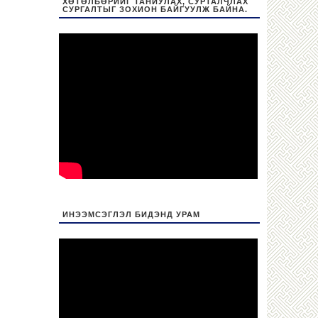
ХӨТӨЛБӨРИЙГ ТАНИУЛАХ, СУРТАЛЧЛАХ
СУРГАЛТЫГ ЗОХИОН БАЙГУУЛЖ БАЙНА.
ИНЭЭМСЭГЛЭЛ БИДЭНД УРАМ