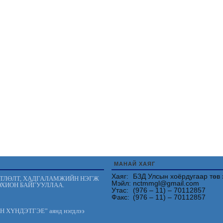
МАНАЙ ХАЯГ
Хаяг:
БЗД Улсын хоёрдугаар төв 
ӨТЛӨЛТ, ХАДГАЛАМЖИЙН НЭГЖ
Мэйл:
nctmmgl@gmail.com
ОХИОН БАЙГУУЛЛАА.
Утас:
(976 – 11) – 70112857
Факс:
(976 – 11) – 70112857
АН ХҮНДЭТГЭЕ” аянд нэгдлээ