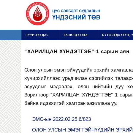
НҮҮР ХУУДАС
ТАНИЛЦУУЛГА
БҮТЭЭГДЭХҮҮН, 
“ХАРИЛЦАН ХҮНДЭТГЭЕ” 1 сарын аян
Олон улсын эмэгтэйчүүдийн эрхийг хамгаала
хүчирхийллээс урьдчилан сэргийлэх талаарх 
асуудлыг мэдээлэх, олон нийтийн дуу хо
Зорилгоор “ХАРИЛЦАН ХҮНДЭТГЭЕ” 1 сарын а
байна идэвхитэй хамтран ажиллана уу.
ЭМС-ын 2022.02.25 6/823
ОЛОН УЛСЫН ЭМЭГТЭЙЧҮҮДИЙН ЭРХИЙГ