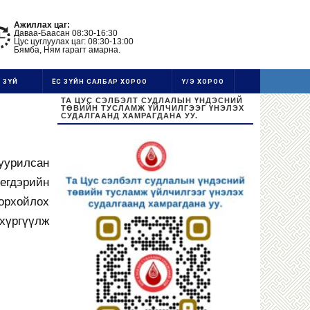
Ажиллах цаг:
Даваа-Баасан 08:30-16:30
Цус цуглуулах цаг: 08:30-13:00
Бямба, Ням гарагт амарна.
 ЗҮЙ
ЁС ЗҮЙН САЛБАР ХОРОО
Ү/Э ХОРОО
ТА ЦУС СЭЛБЭЛТ СУДЛАЛЫН ҮНДЭСНИЙ
ТӨВИЙН ТУСЛАМЖ ҮЙЛЧИЛГЭЭГ ҮНЭЛЭХ
СУДАЛГААНД ХАМРАГДАНА УУ.
суурилсан
жегдэрийн
орхойлох
хүргүүлж