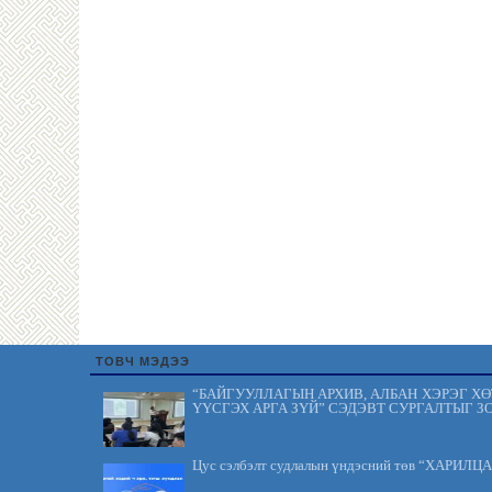
ТОВЧ МЭДЭЭ
“БАЙГУУЛЛАГЫН АРХИВ, АЛБАН ХЭРЭГ Х
ҮҮСГЭХ АРГА ЗҮЙ” СЭДЭВТ СУРГАЛТЫГ З
Цус сэлбэлт судлалын үндэсний төв “ХАРИЛЦ