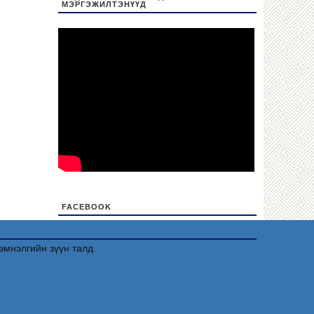
МЭРГЭЖИЛТЭНҮҮД
FACEBOOK
friv
эмнэлгийн зүүн талд