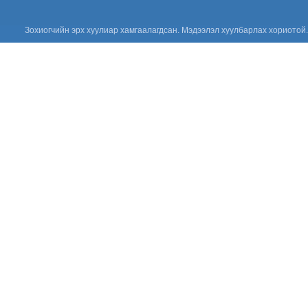
сургалтыг зохион байгууллаа.
“Цус сэлбэлт
Зохиогчийн эрх хуулиар хамгаалагдсан. Мэдээлэл хуулбарлах хориотой.
судлалын
салбарын
Үндэсний
зөвлөгөөн 2026”
амжилттай зохион
байгуулагдлаа.
Сонсгол
хамгаалах
дэлхийн өдөр
2026: Хүүхдийн
сонсголыг
хамгаалъя!
Үнийн санал
ирүүлэх тухай
Үнийн санал
ирүүлэх тухай
Үнийн санал
ирүүлэх тухай