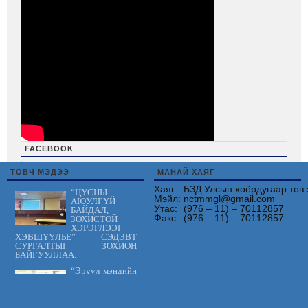
FACEBOOK
friv
ТОВЧ МЭДЭЭ
МАНАЙ ХАЯГ
Хаяг:
БЗД Улсын хоёрдугаар төв 
“ЦУСНЫ
Мэйл:
nctmmgl@gmail.com
АЮУЛГҮЙ
Утас:
(976 – 11) – 70112857
БАЙДАЛ,
Факс:
(976 – 11) – 70112857
ЗОХИСТОЙ
ХЭРЭГЛЭЭГ
ХЭВШҮҮЛЬЕ” СЭДЭВТ
СУРГАЛТЫГ ЗОХИОН
БАЙГУУЛЛАА.
“Эрүүл мэндийн
үйлчилгээнд
тавих шаардлага
MNS 7014:2023
стандарт” сэдэвт