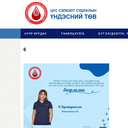
НҮҮР ХУУДАС
ТАНИЛЦУУЛГА
БҮТЭЭГДЭХҮҮН, 
6