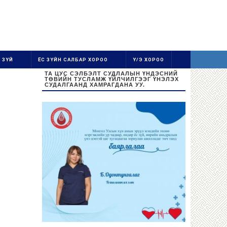
 ЗҮЙ
ЁС ЗҮЙН САЛБАР ХОРОО
Ү/Э ХОРОО
ТА ЦУС СЭЛБЭЛТ СУДЛАЛЫН ҮНДЭСНИЙ
ТӨВИЙН ТУСЛАМЖ ҮЙЛЧИЛГЭЭГ ҮНЭЛЭХ
СУДАЛГААНД ХАМРАГДАНА УУ.
Ажиллах цаг:
Даваа-Баасан 08:30-16:30
Цус цуглуулах цаг: 08:30-13:00
Бямба, Ням гарагт амарна.