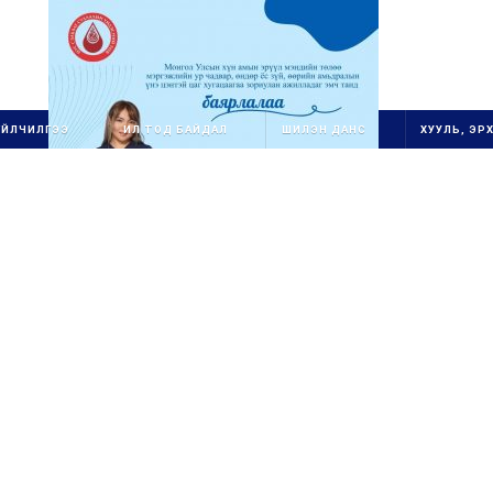
ҮЙЛЧИЛГЭЭ
ИЛ ТОД БАЙДАЛ
ШИЛЭН ДАНС
ХУУЛЬ, ЭРХ
1111111111111111111111
ОЛОН УЛСЫН
ГУРВАН
СТАНДАРТ ХЭРЭГЖ
ҮҮ
ЛЭГЧ
1
БАЙГУУЛЛАГ
А
111