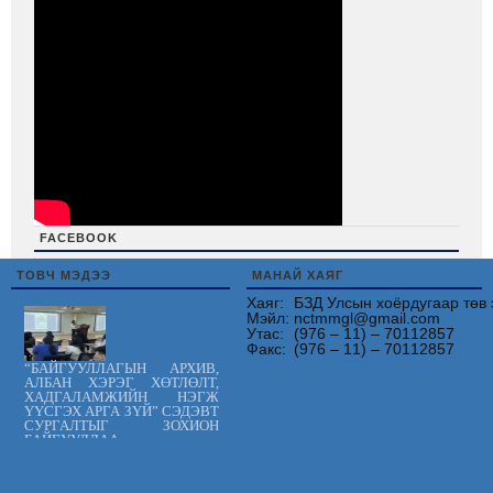
FACEBOOK
friv
ТОВЧ МЭДЭЭ
МАНАЙ ХАЯГ
Хаяг:
БЗД Улсын хоёрдугаар төв 
Мэйл:
nctmmgl@gmail.com
Утас:
(976 – 11) – 70112857
Факс:
(976 – 11) – 70112857
“БАЙГУУЛЛАГЫН АРХИВ,
АЛБАН ХЭРЭГ ХӨТЛӨЛТ,
ХАДГАЛАМЖИЙН НЭГЖ
ҮҮСГЭХ АРГА ЗҮЙ” СЭДЭВТ
СУРГАЛТЫГ ЗОХИОН
БАЙГУУЛЛАА.
Цус сэлбэлт
судлалын