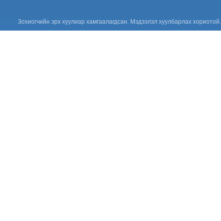
үндэсний төв
“ХАРИЛЦАН
ХҮНДЭТГЭЕ”
аянд нэгдлээ
Зохиогчийн эрх хуулиар хамгаалагдсан. Мэдээлэл хуулбарлах хориотой.
“ОЛОН УЛСЫН
ЭМЧ НАРЫН
ӨДӨР-ийг”
тохиолдуулан
эмч тандаа
баярлалаа.
“ЦУСНЫ
АЮУЛГҮЙ
БАЙДАЛ,
ЗОХИСТОЙ
ХЭРЭГЛЭЭГ
ХЭВШҮҮЛЬЕ” СЭДЭВТ
СУРГАЛТЫГ ЗОХИОН
БАЙГУУЛЛАА.
“Эрүүл мэндийн
үйлчилгээнд
тавих шаардлага
MNS 7014:2023
стандарт” сэдэвт
сургалтыг зохион байгууллаа.
“Цус сэлбэлт
судлалын
салбарын
Үндэсний
зөвлөгөөн 2026”
амжилттай зохион
байгуулагдлаа.