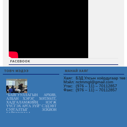
FACEBOOK
friv
ТОВЧ МЭДЭЭ
МАНАЙ ХАЯГ
Хаяг:
БЗД Улсын хоёрдугаар төв 
Мэйл:
nctmmgl@gmail.com
Утас:
(976 – 11) – 70112857
Факс:
(976 – 11) – 70112857
“БАЙГУУЛЛАГЫН АРХИВ,
АЛБАН ХЭРЭГ ХӨТЛӨЛТ,
ХАДГАЛАМЖИЙН НЭГЖ
ҮҮСГЭХ АРГА ЗҮЙ” СЭДЭВТ
СУРГАЛТЫГ ЗОХИОН
БАЙГУУЛЛАА.
Цус сэлбэлт
судлалын
үндэсний төв