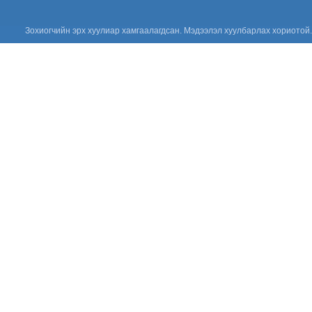
сургалтыг зохион байгууллаа.
“Цус сэлбэлт
Зохиогчийн эрх хуулиар хамгаалагдсан. Мэдээлэл хуулбарлах хориотой.
судлалын
салбарын
Үндэсний
зөвлөгөөн 2026”
амжилттай зохион
байгуулагдлаа.
Сонсгол
хамгаалах
дэлхийн өдөр
2026: Хүүхдийн
сонсголыг
хамгаалъя!
Үнийн санал
ирүүлэх тухай
Үнийн санал
ирүүлэх тухай
Үнийн санал
ирүүлэх тухай