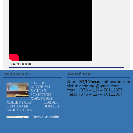
FACEBOOK
friv
ТОВЧ МЭДЭЭ
МАНАЙ ХАЯГ
Хаяг:
БЗД Улсын хоёрдугаар төв 
“ЦУСНЫ
Мэйл:
nctmmgl@gmail.com
АЮУЛГҮЙ
Утас:
(976 – 11) – 70112857
БАЙДАЛ,
Факс:
(976 – 11) – 70112857
ЗОХИСТОЙ
ХЭРЭГЛЭЭГ
ХЭВШҮҮЛЬЕ” СЭДЭВТ
СУРГАЛТЫГ ЗОХИОН
БАЙГУУЛЛАА.
“Эрүүл мэндийн
үйлчилгээнд
тавих шаардлага
MNS 7014:2023
стандарт” сэдэвт