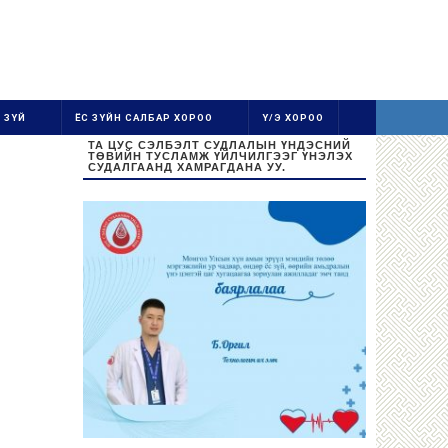
 ЗҮЙ
ЁС ЗҮЙН САЛБАР ХОРОО
Ү/Э ХОРОО
ТА ЦУС СЭЛБЭЛТ СУДЛАЛЫН ҮНДЭСНИЙ
ТӨВИЙН ТУСЛАМЖ ҮЙЛЧИЛГЭЭГ ҮНЭЛЭХ
СУДАЛГААНД ХАМРАГДАНА УУ.
Ажиллах цаг:
Даваа-Баасан 08:30-16:30
Цус цуглуулах цаг: 08:30-13:00
Бямба, Ням гарагт амарна.