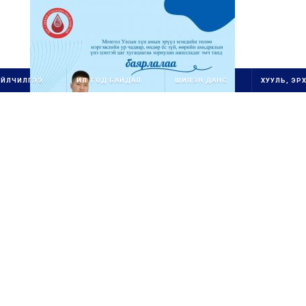
ҮЙЛЧИЛГЭЭ
ИЛ ТОД БАЙДАЛ
ШИЛЭН ДАНС
ХУУЛЬ, ЭРХ
1111111111111111111111
ОЛОН УЛСЫН
ГУРВАН
СТАНДАРТ ХЭРЭГЖ
ҮҮ
ЛЭГЧ
1
БАЙГУУЛЛАГ
А
111