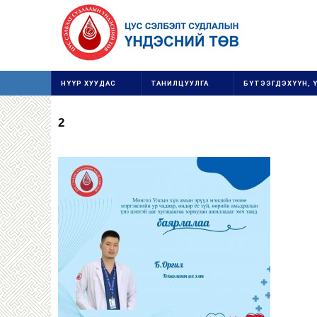
НҮҮР ХУУДАС
ТАНИЛЦУУЛГА
БҮТЭЭГДЭХҮҮН, 
2