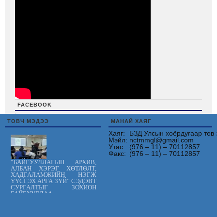
FACEBOOK
friv
ТОВЧ МЭДЭЭ
МАНАЙ ХАЯГ
Хаяг:
БЗД Улсын хоёрдугаар төв 
Мэйл:
nctmmgl@gmail.com
Утас:
(976 – 11) – 70112857
Факс:
(976 – 11) – 70112857
“БАЙГУУЛЛАГЫН АРХИВ,
АЛБАН ХЭРЭГ ХӨТЛӨЛТ,
ХАДГАЛАМЖИЙН НЭГЖ
ҮҮСГЭХ АРГА ЗҮЙ” СЭДЭВТ
СУРГАЛТЫГ ЗОХИОН
БАЙГУУЛЛАА.
Цус сэлбэлт
судлалын