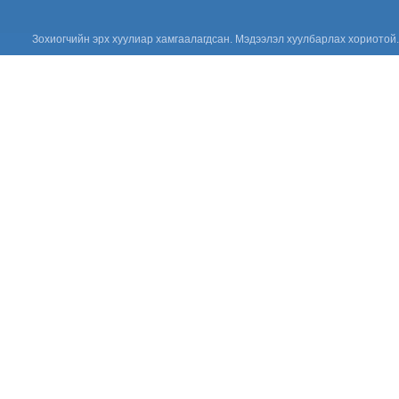
үндэсний төв
“ХАРИЛЦАН
ХҮНДЭТГЭЕ”
аянд нэгдлээ
Зохиогчийн эрх хуулиар хамгаалагдсан. Мэдээлэл хуулбарлах хориотой.
“ОЛОН УЛСЫН
ЭМЧ НАРЫН
ӨДӨР-ийг”
тохиолдуулан
эмч тандаа
баярлалаа.
“ЦУСНЫ
АЮУЛГҮЙ
БАЙДАЛ,
ЗОХИСТОЙ
ХЭРЭГЛЭЭГ
ХЭВШҮҮЛЬЕ” СЭДЭВТ
СУРГАЛТЫГ ЗОХИОН
БАЙГУУЛЛАА.
“Эрүүл мэндийн
үйлчилгээнд
тавих шаардлага
MNS 7014:2023
стандарт” сэдэвт
сургалтыг зохион байгууллаа.
“Цус сэлбэлт
судлалын
салбарын
Үндэсний
зөвлөгөөн 2026”
амжилттай зохион
байгуулагдлаа.