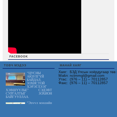
FACEBOOK
friv
ТОВЧ МЭДЭЭ
МАНАЙ ХАЯГ
Хаяг:
БЗД Улсын хоёрдугаар төв 
“ЦУСНЫ
Мэйл:
nctmmgl@gmail.com
АЮУЛГҮЙ
Утас:
(976 – 11) – 70112857
БАЙДАЛ,
Факс:
(976 – 11) – 70112857
ЗОХИСТОЙ
ХЭРЭГЛЭЭГ
ХЭВШҮҮЛЬЕ” СЭДЭВТ
СУРГАЛТЫГ ЗОХИОН
БАЙГУУЛЛАА.
“Эрүүл мэндийн
үйлчилгээнд
тавих шаардлага
MNS 7014:2023
стандарт” сэдэвт