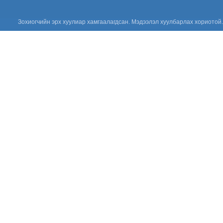
сургалтыг зохион байгууллаа.
“Цус сэлбэлт
Зохиогчийн эрх хуулиар хамгаалагдсан. Мэдээлэл хуулбарлах хориотой.
судлалын
салбарын
Үндэсний
зөвлөгөөн 2026”
амжилттай зохион
байгуулагдлаа.
Сонсгол
хамгаалах
дэлхийн өдөр
2026: Хүүхдийн
сонсголыг
хамгаалъя!
Үнийн санал
ирүүлэх тухай
Үнийн санал
ирүүлэх тухай
Үнийн санал
ирүүлэх тухай