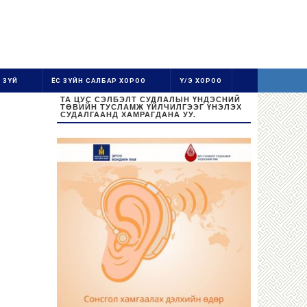
 ЗҮЙ
ЁС ЗҮЙН САЛБАР ХОРОО
Ү/Э ХОРОО
ТА ЦУС СЭЛБЭЛТ СУДЛАЛЫН ҮНДЭСНИЙ
ТӨВИЙН ТУСЛАМЖ ҮЙЛЧИЛГЭЭГ ҮНЭЛЭХ
СУДАЛГААНД ХАМРАГДАНА УУ.
Ажиллах цаг:
Даваа-Баасан 08:30-16:30
Цус цуглуулах цаг: 08:30-13:00
Бямба, Ням гарагт амарна.