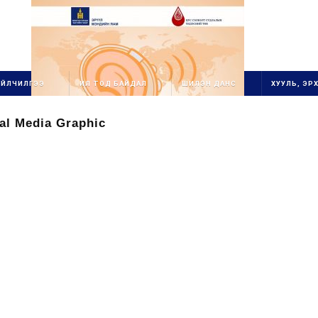
ҮЙЛЧИЛГЭЭ
ИЛ ТОД БАЙДАЛ
ШИЛЭН ДАНС
ХУУЛЬ, ЭРХ
al Media Graphic
1111111111111111111111
ОЛОН УЛСЫН
ГУРВАН
СТАНДАРТ ХЭРЭГЖ
ҮҮ
ЛЭГЧ
1
БАЙГУУЛЛАГ
А
111