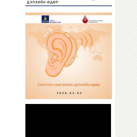
ДЭЛХИЙН ӨДӨР