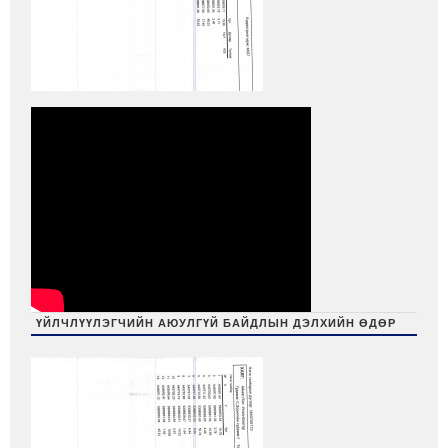
ҮЙЛЧЛҮҮЛЭГЧИЙН АЮУЛГҮЙ БАЙДЛЫН ДЭЛХИЙН ӨДӨР