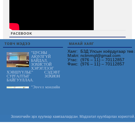
FACEBOOK
friv
ТОВЧ МЭДЭЭ
МАНАЙ ХАЯГ
Хаяг:
БЗД Улсын хоёрдугаар төв 
“ЦУСНЫ
Мэйл:
nctmmgl@gmail.com
АЮУЛГҮЙ
Утас:
(976 – 11) – 70112857
БАЙДАЛ,
Факс:
(976 – 11) – 70112857
ЗОХИСТОЙ
ХЭРЭГЛЭЭГ
ХЭВШҮҮЛЬЕ” СЭДЭВТ
СУРГАЛТЫГ ЗОХИОН
БАЙГУУЛЛАА.
“Эрүүл мэндийн
үйлчилгээнд
тавих шаардлага
MNS 7014:2023
стандарт” сэдэвт
сургалтыг зохион байгууллаа.
“Цус сэлбэлт
Зохиогчийн эрх хуулиар хамгаалагдсан. Мэдээлэл хуулбарлах хориотой.
судлалын
салбарын
Үндэсний
зөвлөгөөн 2026”
амжилттай зохион