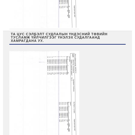
ТА ЦУС СЭЛБЭЛТ СУДЛАЛЫН ҮНДЭСНИЙ ТӨВИЙН
ТУСЛАМЖ ҮЙЛЧИЛГЭЭГ ҮНЭЛЭХ СУДАЛГААНД
ХАМРАГДАНА УУ.