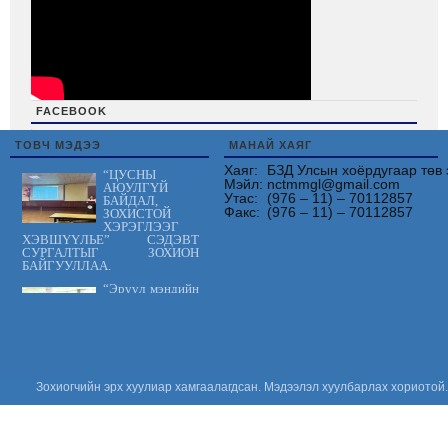
FACEBOOK
friv
ТОВЧ МЭДЭЭ
МАНАЙ ХАЯГ
Хаяг:
БЗД Улсын хоёрдугаар төв 
“ЦУСНЫ
Мэйл:
nctmmgl@gmail.com
АЮУЛГҮЙ
Утас:
(976 – 11) – 70112857
БАЙДАЛ,
Факс:
(976 – 11) – 70112857
ЗОХИСТОЙ
ХЭРЭГЛЭЭГ
ХЭВШҮҮЛЬЕ” СЭДЭВТ
СУРГАЛТЫГ ЗОХИОН
БАЙГУУЛЛАА.
“Эрүүл мэндийн
үйлчилгээнд
тавих шаардлага
MNS 7014:2023
стандарт” сэдэвт
сургалтыг зохион байгууллаа.
“Цус сэлбэлт
Зохиогчийн эрх хуулиар хамгаалагдсан. Мэдээлэл хуулбарлах хориотой.
судлалын
салбарын
Үндэсний
зөвлөгөөн 2026”
амжилттай зохион