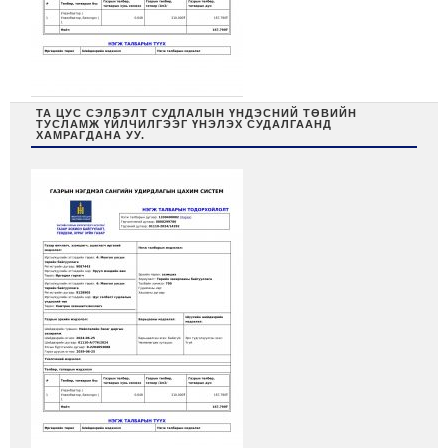
ТА ЦУС СЭЛБЭЛТ СУДЛАЛЫН ҮНДЭСНИЙ ТӨВИЙН
ТУСЛАМЖ ҮЙЛЧИЛГЭЭГ ҮНЭЛЭХ СУДАЛГААНД
ХАМРАГДАНА УУ.