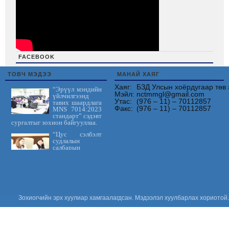
FACEBOOK
friv
ТОВЧ МЭДЭЭ
МАНАЙ ХАЯГ
Хаяг:
БЗД Улсын хоёрдугаар төв 
“Эрүүл мэндийн
Мэйл:
nctmmgl@gmail.com
үйлчилгээнд
Утас:
(976 – 11) – 70112857
тавих шаардлага
Факс:
(976 – 11) – 70112857
MNS 7014:2023
стандарт” сэдэвт
сургалтыг зохион байгууллаа.
“Цус сэлбэлт
судлалын
салбарын
Үндэсний
зөвлөгөөн 2026”
амжилттай зохион
байгуулагдлаа.
Сонсгол
хамгаалах
Зохиогчийн эрх хуулиар хамгаалагдсан. Мэдээлэл хуулбарлах хориотой.
дэлхийн өдөр
2026: Хүүхдийн
сонсголыг
хамгаалъя!