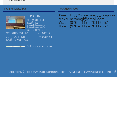
friv
ТОВЧ МЭДЭЭ
МАНАЙ ХАЯГ
Хаяг:
БЗД Улсын хоёрдугаар төв 
“ЦУСНЫ
Мэйл:
nctmmgl@gmail.com
АЮУЛГҮЙ
Утас:
(976 – 11) – 70112857
БАЙДАЛ,
Факс:
(976 – 11) – 70112857
ЗОХИСТОЙ
ХЭРЭГЛЭЭГ
ХЭВШҮҮЛЬЕ” СЭДЭВТ
СУРГАЛТЫГ ЗОХИОН
БАЙГУУЛЛАА.
“Эрүүл мэндийн
үйлчилгээнд
тавих шаардлага
MNS 7014:2023
стандарт” сэдэвт
сургалтыг зохион байгууллаа.
“Цус сэлбэлт
Зохиогчийн эрх хуулиар хамгаалагдсан. Мэдээлэл хуулбарлах хориотой.
судлалын
салбарын
Үндэсний
зөвлөгөөн 2026”
амжилттай зохион
байгуулагдлаа.
Сонсгол
хамгаалах
дэлхийн өдөр
2026: Хүүхдийн
сонсголыг
хамгаалъя!