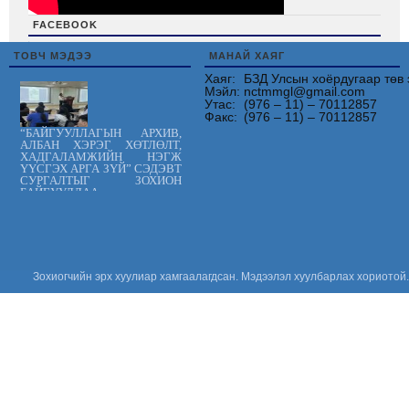
FACEBOOK
friv
ТОВЧ МЭДЭЭ
МАНАЙ ХАЯГ
Хаяг:
БЗД Улсын хоёрдугаар төв 
Мэйл:
nctmmgl@gmail.com
Утас:
(976 – 11) – 70112857
Факс:
(976 – 11) – 70112857
“БАЙГУУЛЛАГЫН АРХИВ,
АЛБАН ХЭРЭГ ХӨТЛӨЛТ,
ХАДГАЛАМЖИЙН НЭГЖ
ҮҮСГЭХ АРГА ЗҮЙ” СЭДЭВТ
СУРГАЛТЫГ ЗОХИОН
БАЙГУУЛЛАА.
Цус сэлбэлт
судлалын
үндэсний төв
“ХАРИЛЦАН
ХҮНДЭТГЭЕ”
аянд нэгдлээ
Зохиогчийн эрх хуулиар хамгаалагдсан. Мэдээлэл хуулбарлах хориотой.
“ОЛОН УЛСЫН
ЭМЧ НАРЫН
ӨДӨР-ийг”
тохиолдуулан
эмч тандаа
баярлалаа.
“ЦУСНЫ
АЮУЛГҮЙ
БАЙДАЛ,