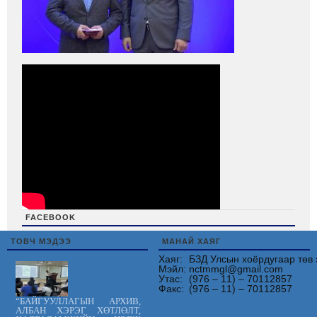
FACEBOOK
friv
ТОВЧ МЭДЭЭ
МАНАЙ ХАЯГ
Хаяг:
БЗД Улсын хоёрдугаар төв 
Мэйл:
nctmmgl@gmail.com
Утас:
(976 – 11) – 70112857
Факс:
(976 – 11) – 70112857
“БАЙГУУЛЛАГЫН АРХИВ,
АЛБАН ХЭРЭГ ХӨТЛӨЛТ,