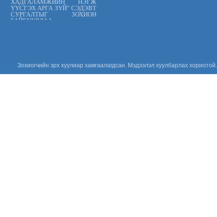
ХАДГАЛАМЖИЙН НЭГЖ
ҮҮСГЭХ АРГА ЗҮЙ” СЭДЭВТ
СУРГАЛТЫГ ЗОХИОН
БАЙГУУЛЛАА.
Цус сэлбэлт
судлалын
үндэсний төв
“ХАРИЛЦАН
ХҮНДЭТГЭЕ”
аянд нэгдлээ
Зохиогчийн эрх хуулиар хамгаалагдсан. Мэдээлэл хуулбарлах хориотой.
“ОЛОН УЛСЫН
ЭМЧ НАРЫН
ӨДӨР-ийг”
тохиолдуулан
эмч тандаа
баярлалаа.
“ЦУСНЫ
АЮУЛГҮЙ
БАЙДАЛ,
ЗОХИСТОЙ
ХЭРЭГЛЭЭГ
ХЭВШҮҮЛЬЕ” СЭДЭВТ
СУРГАЛТЫГ ЗОХИОН
БАЙГУУЛЛАА.
“Эрүүл мэндийн
үйлчилгээнд
тавих шаардлага
MNS 7014:2023
стандарт” сэдэвт
сургалтыг зохион байгууллаа.
“Цус сэлбэлт