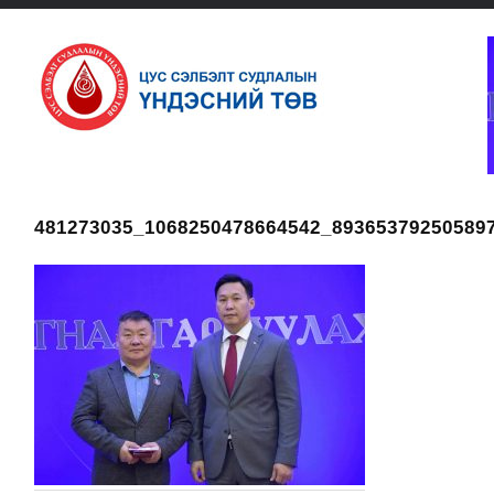
481273035_1068250478664542_89365379250589