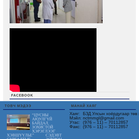
FACEBOOK
friv
ТОВЧ МЭДЭЭ
МАНАЙ ХАЯГ
Хаяг:
БЗД Улсын хоёрдугаар төв 
“ЦУСНЫ
Мэйл:
nctmmgl@gmail.com
АЮУЛГҮЙ
Утас:
(976 – 11) – 70112857
БАЙДАЛ,
Факс:
(976 – 11) – 70112857
ЗОХИСТОЙ
ХЭРЭГЛЭЭГ
ХЭВШҮҮЛЬЕ” СЭДЭВТ