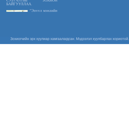
СУРГАЛТЫГ ЗОХИОН
БАЙГУУЛЛАА.
“Эрүүл мэндийн
үйлчилгээнд
тавих шаардлага
MNS 7014:2023
стандарт” сэдэвт
сургалтыг зохион байгууллаа.
“Цус сэлбэлт
Зохиогчийн эрх хуулиар хамгаалагдсан. Мэдээлэл хуулбарлах хориотой.
судлалын
салбарын
Үндэсний
зөвлөгөөн 2026”
амжилттай зохион
байгуулагдлаа.
Сонсгол
хамгаалах
дэлхийн өдөр
2026: Хүүхдийн
сонсголыг
хамгаалъя!
Үнийн санал
ирүүлэх тухай
Үнийн санал
ирүүлэх тухай
Үнийн санал