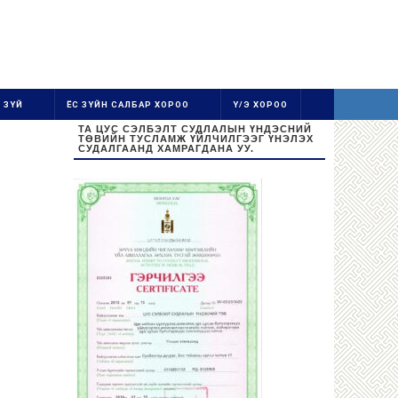
 ЗҮЙ
ЁС ЗҮЙН САЛБАР ХОРОО
Ү/Э ХОРОО
ТА ЦУС СЭЛБЭЛТ СУДЛАЛЫН ҮНДЭСНИЙ
ТӨВИЙН ТУСЛАМЖ ҮЙЛЧИЛГЭЭГ ҮНЭЛЭХ
СУДАЛГААНД ХАМРАГДАНА УУ.
Ажиллах цаг:
Даваа-Баасан 08:30-16:30
Цус цуглуулах цаг: 08:30-13:00
Бямба, Ням гарагт амарна.