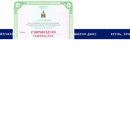
ҮЙЛЧИЛГЭЭ
ИЛ ТОД БАЙДАЛ
ШИЛЭН ДАНС
ХУУЛЬ, ЭРХ
1111111111111111111111
ОЛОН УЛСЫН
ГУРВАН
СТАНДАРТ ХЭРЭГЖ
ҮҮ
ЛЭГЧ
1
БАЙГУУЛЛАГ
А
111