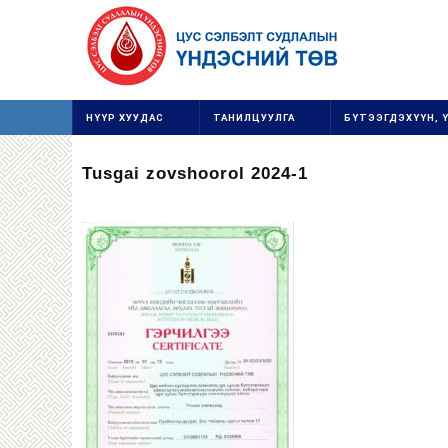
НҮҮР ХУУДАС
ТАНИЛЦУУЛГА
БҮТЭЭГДЭХҮҮН, 
Tusgai zovshoorol 2024-1