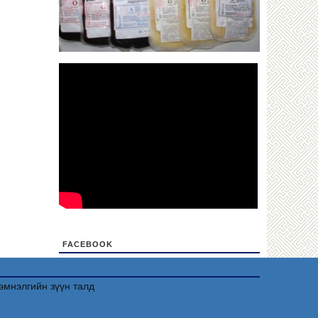
FACEBOOK
friv
эмнэлгийн зүүн талд