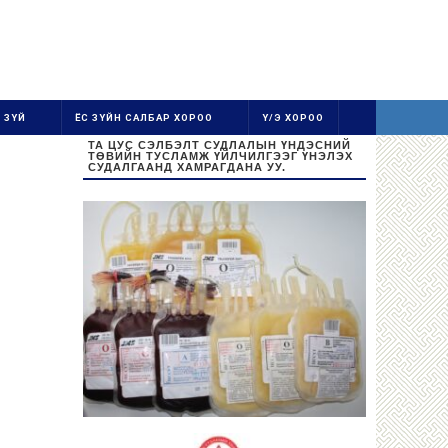
 ЗҮЙ
ЁС ЗҮЙН САЛБАР ХОРОО
Ү/Э ХОРОО
ТА ЦУС СЭЛБЭЛТ СУДЛАЛЫН ҮНДЭСНИЙ
ТӨВИЙН ТУСЛАМЖ ҮЙЛЧИЛГЭЭГ ҮНЭЛЭХ
СУДАЛГААНД ХАМРАГДАНА УУ.
Ажиллах цаг:
Даваа-Баасан 08:30-16:30
Цус цуглуулах цаг: 08:30-13:00
Бямба, Ням гарагт амарна.