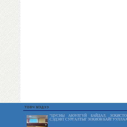
ТОВЧ МЭДЭЭ
“ЦУСНЫ АЮУЛГҮЙ БАЙДАЛ, ЗОХИСТО
СЭДЭВТ СУРГАЛТЫГ ЗОХИОН БАЙГУУЛЛАА