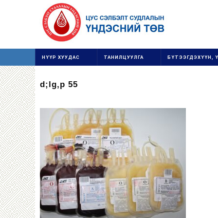
НҮҮР ХУУДАС
ТАНИЛЦУУЛГА
БҮТЭЭГДЭХҮҮН, 
d;lg,p 55