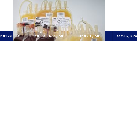
ҮЙЛЧИЛГЭЭ
ИЛ ТОД БАЙДАЛ
ШИЛЭН ДАНС
ХУУЛЬ, ЭРХ
1111111111111111111111
ОЛОН УЛСЫН
ГУРВАН
СТАНДАРТ ХЭРЭГЖ
ҮҮ
ЛЭГЧ
1
БАЙГУУЛЛАГ
А
111