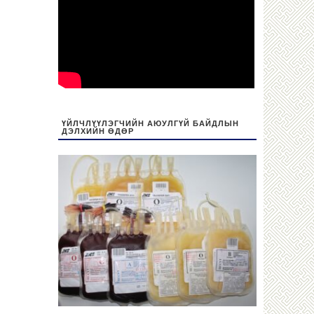
ҮЙЛЧЛҮҮЛЭГЧИЙН АЮУЛГҮЙ БАЙДЛЫН
ДЭЛХИЙН ӨДӨР