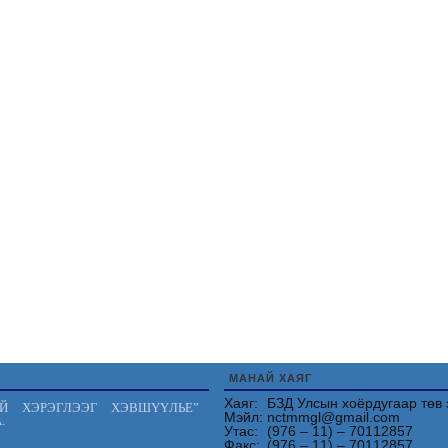
МАНАЙ ХАЯГ
Хаяг:
БЗД Улсын хоёрдугаар төв 
Й ХЭРЭГЛЭЭГ ХЭВШҮҮЛЬЕ”
Мэйл:
nctmmgl@gmail.com
.
Утас:
(976 – 11) – 70112857
Факс:
(976 – 11) – 70112857