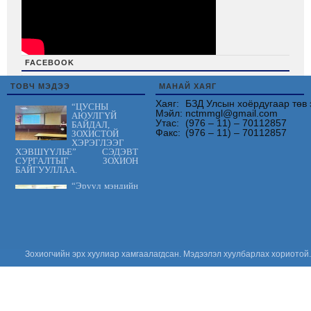
FACEBOOK
friv
ТОВЧ МЭДЭЭ
МАНАЙ ХАЯГ
Хаяг:
БЗД Улсын хоёрдугаар төв 
“ЦУСНЫ
Мэйл:
nctmmgl@gmail.com
АЮУЛГҮЙ
Утас:
(976 – 11) – 70112857
БАЙДАЛ,
Факс:
(976 – 11) – 70112857
ЗОХИСТОЙ
ХЭРЭГЛЭЭГ
ХЭВШҮҮЛЬЕ” СЭДЭВТ
СУРГАЛТЫГ ЗОХИОН
БАЙГУУЛЛАА.
“Эрүүл мэндийн
үйлчилгээнд
тавих шаардлага
MNS 7014:2023
стандарт” сэдэвт
сургалтыг зохион байгууллаа.
“Цус сэлбэлт
Зохиогчийн эрх хуулиар хамгаалагдсан. Мэдээлэл хуулбарлах хориотой.
судлалын
салбарын
Үндэсний
зөвлөгөөн 2026”
амжилттай зохион
байгуулагдлаа.