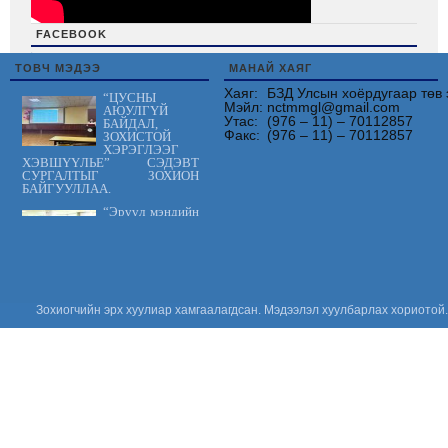
FACEBOOK
friv
ТОВЧ МЭДЭЭ
МАНАЙ ХАЯГ
Хаяг:
БЗД Улсын хоёрдугаар төв 
“ЦУСНЫ
Мэйл:
nctmmgl@gmail.com
АЮУЛГҮЙ
Утас:
(976 – 11) – 70112857
БАЙДАЛ,
Факс:
(976 – 11) – 70112857
ЗОХИСТОЙ
ХЭРЭГЛЭЭГ
ХЭВШҮҮЛЬЕ” СЭДЭВТ
СУРГАЛТЫГ ЗОХИОН
БАЙГУУЛЛАА.
“Эрүүл мэндийн
үйлчилгээнд
тавих шаардлага
MNS 7014:2023
стандарт” сэдэвт
сургалтыг зохион байгууллаа.
“Цус сэлбэлт
Зохиогчийн эрх хуулиар хамгаалагдсан. Мэдээлэл хуулбарлах хориотой.
судлалын
салбарын
Үндэсний
зөвлөгөөн 2026”
амжилттай зохион
байгуулагдлаа.
Сонсгол
хамгаалах
дэлхийн өдөр
2026: Хүүхдийн