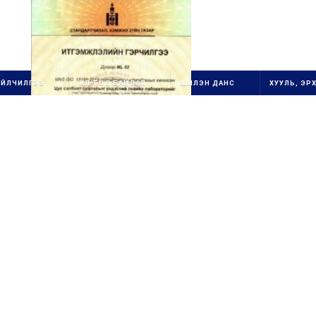
ҮЙЛЧИЛГЭЭ
ИЛ ТОД БАЙДАЛ
ШИЛЭН ДАНС
ХУУЛЬ, ЭРХ
1111111111111111111111
ОЛОН УЛСЫН
ГУРВАН
СТАНДАРТ ХЭРЭГЖ
ҮҮ
ЛЭГЧ
1
БАЙГУУЛЛАГ
А
111