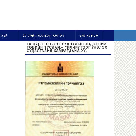
 ЗҮЙ
ЁС ЗҮЙН САЛБАР ХОРОО
Ү/Э ХОРОО
ТА ЦУС СЭЛБЭЛТ СУДЛАЛЫН ҮНДЭСНИЙ
ТӨВИЙН ТУСЛАМЖ ҮЙЛЧИЛГЭЭГ ҮНЭЛЭХ
СУДАЛГААНД ХАМРАГДАНА УУ.
Ажиллах цаг:
Даваа-Баасан 08:30-16:30
Цус цуглуулах цаг: 08:30-13:00
Бямба, Ням гарагт амарна.