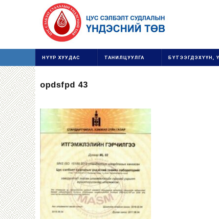
НҮҮР ХУУДАС
ТАНИЛЦУУЛГА
БҮТЭЭГДЭХҮҮН, 
opdsfpd 43