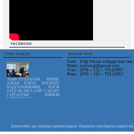
FACEBOOK
friv
ТОВЧ МЭДЭЭ
МАНАЙ ХАЯГ
Хаяг:
БЗД Улсын хоёрдугаар төв 
Мэйл:
nctmmgl@gmail.com
Утас:
(976 – 11) – 70112857
Факс:
(976 – 11) – 70112857
“БАЙГУУЛЛАГЫН АРХИВ,
АЛБАН ХЭРЭГ ХӨТЛӨЛТ,
ХАДГАЛАМЖИЙН НЭГЖ
ҮҮСГЭХ АРГА ЗҮЙ” СЭДЭВТ
СУРГАЛТЫГ ЗОХИОН
БАЙГУУЛЛАА.
Цус сэлбэлт
судлалын
үндэсний төв
“ХАРИЛЦАН
ХҮНДЭТГЭЕ”
аянд нэгдлээ
Зохиогчийн эрх хуулиар хамгаалагдсан. Мэдээлэл хуулбарлах хориотой.
“ОЛОН УЛСЫН