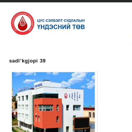
sadl’kgjopi 39