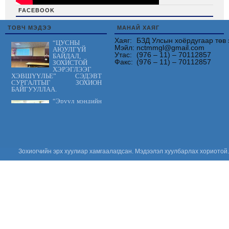
FACEBOOK
friv
ТОВЧ МЭДЭЭ
МАНАЙ ХАЯГ
Хаяг:
БЗД Улсын хоёрдугаар төв 
“ЦУСНЫ
Мэйл:
nctmmgl@gmail.com
АЮУЛГҮЙ
Утас:
(976 – 11) – 70112857
БАЙДАЛ,
Факс:
(976 – 11) – 70112857
ЗОХИСТОЙ
ХЭРЭГЛЭЭГ
ХЭВШҮҮЛЬЕ” СЭДЭВТ
СУРГАЛТЫГ ЗОХИОН
БАЙГУУЛЛАА.
“Эрүүл мэндийн
үйлчилгээнд
тавих шаардлага
MNS 7014:2023
стандарт” сэдэвт
сургалтыг зохион байгууллаа.
“Цус сэлбэлт
Зохиогчийн эрх хуулиар хамгаалагдсан. Мэдээлэл хуулбарлах хориотой.
судлалын
салбарын
Үндэсний
зөвлөгөөн 2026”
амжилттай зохион
байгуулагдлаа.
Сонсгол
хамгаалах
дэлхийн өдөр
2026: Хүүхдийн
сонсголыг