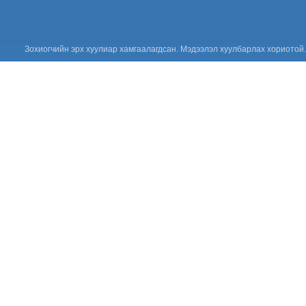
MNS 7014:2023
стандарт” сэдэвт
сургалтыг зохион байгууллаа.
“Цус сэлбэлт
Зохиогчийн эрх хуулиар хамгаалагдсан. Мэдээлэл хуулбарлах хориотой.
судлалын
салбарын
Үндэсний
зөвлөгөөн 2026”
амжилттай зохион
байгуулагдлаа.
Сонсгол
хамгаалах
дэлхийн өдөр
2026: Хүүхдийн
сонсголыг
хамгаалъя!
Үнийн санал
ирүүлэх тухай
Үнийн санал
ирүүлэх тухай
Үнийн санал
ирүүлэх тухай