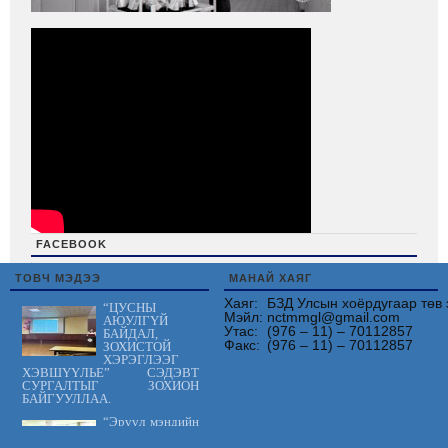
FACEBOOK
friv
ТОВЧ МЭДЭЭ
МАНАЙ ХАЯГ
Хаяг:
БЗД Улсын хоёрдугаар төв 
“ЦУСНЫ
Мэйл:
nctmmgl@gmail.com
АЮУЛГҮЙ
Утас:
(976 – 11) – 70112857
БАЙДАЛ,
Факс:
(976 – 11) – 70112857
ЗОХИСТОЙ
ХЭРЭГЛЭЭГ
ХЭВШҮҮЛЬЕ” СЭДЭВТ
СУРГАЛТЫГ ЗОХИОН
БАЙГУУЛЛАА.
“Эрүүл мэндийн
үйлчилгээнд
тавих шаардлага