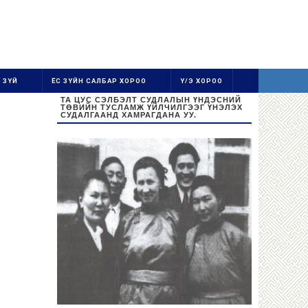
 ЗҮЙ
ЁС ЗҮЙН САЛБАР ХОРОО
Ү/Э ХОРОО
ТА ЦУС СЭЛБЭЛТ СУДЛАЛЫН ҮНДЭСНИЙ
ТӨВИЙН ТУСЛАМЖ ҮЙЛЧИЛГЭЭГ ҮНЭЛЭХ
СУДАЛГААНД ХАМРАГДАНА УУ.
Ажиллах цаг:
Даваа-Баасан 08:30-16:30
Цус цуглуулах цаг: 08:30-13:00
Бямба, Ням гарагт амарна.