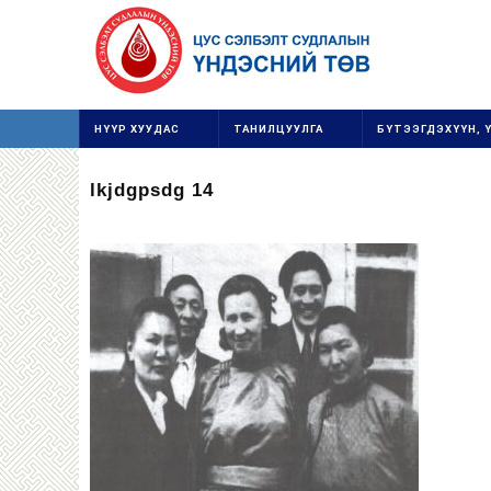
НҮҮР ХУУДАС
ТАНИЛЦУУЛГА
БҮТЭЭГДЭХҮҮН, 
lkjdgpsdg 14