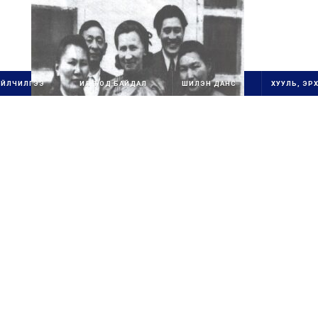
ҮЙЛЧИЛГЭЭ
ИЛ ТОД БАЙДАЛ
ШИЛЭН ДАНС
ХУУЛЬ, ЭРХ
1111111111111111111111
ОЛОН УЛСЫН
ГУРВАН
СТАНДАРТ ХЭРЭГЖ
ҮҮ
ЛЭГЧ
1
БАЙГУУЛЛАГ
А
111