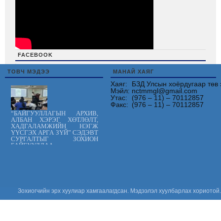
FACEBOOK
friv
ТОВЧ МЭДЭЭ
МАНАЙ ХАЯГ
Хаяг:
БЗД Улсын хоёрдугаар төв 
Мэйл:
nctmmgl@gmail.com
Утас:
(976 – 11) – 70112857
Факс:
(976 – 11) – 70112857
“БАЙГУУЛЛАГЫН АРХИВ,
АЛБАН ХЭРЭГ ХӨТЛӨЛТ,
ХАДГАЛАМЖИЙН НЭГЖ
ҮҮСГЭХ АРГА ЗҮЙ” СЭДЭВТ
СУРГАЛТЫГ ЗОХИОН
БАЙГУУЛЛАА.
Цус сэлбэлт
судлалын
үндэсний төв
“ХАРИЛЦАН
ХҮНДЭТГЭЕ”
аянд нэгдлээ
Зохиогчийн эрх хуулиар хамгаалагдсан. Мэдээлэл хуулбарлах хориотой.
“ОЛОН УЛСЫН
ЭМЧ НАРЫН
ӨДӨР-ийг”
тохиолдуулан