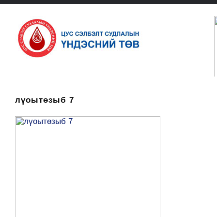
лүоытөзыб 7