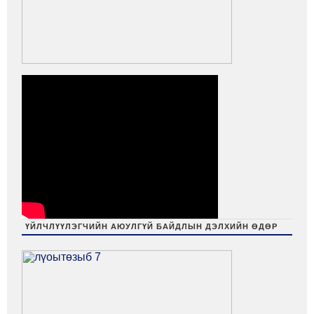
ҮЙЛЧЛҮҮЛЭГЧИЙН АЮУЛГҮЙ БАЙДЛЫН ДЭЛХИЙН ӨДӨР