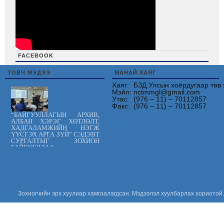
FACEBOOK
friv
ТОВЧ МЭДЭЭ
МАНАЙ ХАЯГ
Хаяг:
БЗД Улсын хоёрдугаар төв 
Мэйл:
nctmmgl@gmail.com
Утас:
(976 – 11) – 70112857
Факс:
(976 – 11) – 70112857
“БАЙГУУЛЛАГЫН АРХИВ,
АЛБАН ХЭРЭГ ХӨТЛӨЛТ,
ХАДГАЛАМЖИЙН НЭГЖ
ҮҮСГЭХ АРГА ЗҮЙ” СЭДЭВТ
СУРГАЛТЫГ ЗОХИОН
БАЙГУУЛЛАА.
Цус сэлбэлт
судлалын
үндэсний төв
“ХАРИЛЦАН
ХҮНДЭТГЭЕ”
аянд нэгдлээ
Зохиогчийн эрх хуулиар хамгаалагдсан. Мэдээлэл хуулбарлах хориотой.
“ОЛОН УЛСЫН
ЭМЧ НАРЫН
ӨДӨР-ийг”
тохиолдуулан