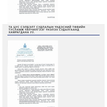
ТА ЦУС СЭЛБЭЛТ СУДЛАЛЫН ҮНДЭСНИЙ ТӨВИЙН
ТУСЛАМЖ ҮЙЛЧИЛГЭЭГ ҮНЭЛЭХ СУДАЛГААНД
ХАМРАГДАНА УУ.