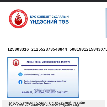
125803316_212552373548844_508198121584307
ТА ЦУС СЭЛБЭЛТ СУДЛАЛЫН ҮНДЭСНИЙ ТӨВИЙН
ТУСЛАМЖ ҮЙЛЧИЛГЭЭГ ҮНЭЛЭХ СУДАЛГААНД