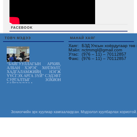
FACEBOOK
friv
ТОВЧ МЭДЭЭ
МАНАЙ ХАЯГ
Хаяг:
БЗД Улсын хоёрдугаар төв 
Мэйл:
nctmmgl@gmail.com
Утас:
(976 – 11) – 70112857
Факс:
(976 – 11) – 70112857
“БАЙГУУЛЛАГЫН АРХИВ,
АЛБАН ХЭРЭГ ХӨТЛӨЛТ,
ХАДГАЛАМЖИЙН НЭГЖ
ҮҮСГЭХ АРГА ЗҮЙ” СЭДЭВТ
СУРГАЛТЫГ ЗОХИОН
БАЙГУУЛЛАА.
Цус сэлбэлт
судлалын
үндэсний төв
“ХАРИЛЦАН
ХҮНДЭТГЭЕ”
аянд нэгдлээ
Зохиогчийн эрх хуулиар хамгаалагдсан. Мэдээлэл хуулбарлах хориотой.
“ОЛОН УЛСЫН
ЭМЧ НАРЫН
ӨДӨР-ийг”
тохиолдуулан
эмч тандаа